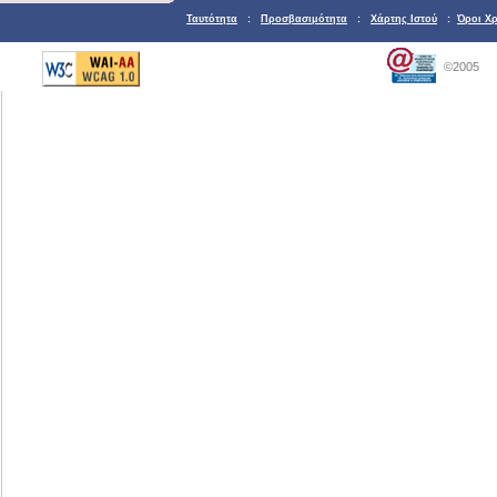
Ταυτότητα
:
Προσβασιμότητα
:
Χάρτης Ιστού
:
Όροι Χ
©2005