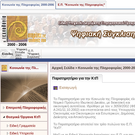
Κοινωνία της Πληροφορίας 2000-2006
Ε.Π. "Κοινωνία της Πληροφορίας"
Ψηφιακή
Ε.Π.
Ελλάδα
Είσοδος
"Ψηφιακή
2007-
Σύγκλιση"
2013
Κοινωνία της Πλ...
Αρχική Σελίδα
>
Κοινωνία της Πληροφορίας 2000-2
Παρατηρητήριο για την ΚτΠ
Εισαγωγή
Το Παρατηρητήριο για την Κοινωνία της Πληροφορίας είν
Νομικό Πρόσωπο Ιδιωτικού Δικαίου, με διοικητική και
οικονομική αυτοτέλεια. Ιδρύθηκε με τον ν.3059/2002 (Φ
Επιτροπή Πληροφορικής
Α 241/11.10.2002) και εποπτεύεται από τους Υπουργού
Οικονομίας και Οικονομικών και Εσωτερικών, Δημόσιας
Θεσμικά Όργανα ΚτΠ
Διοίκησης και Αποκέντρωσης
Το Παρατηρητήριο αποτελεί τον τρίτο πυλώνα του Ε.Π.
Ειδική Γραμματεία
"ΚτΠ".
Ειδική Υπηρεσία
Μαζί µε τη Ειδική Υπηρεσία Διαχείρισης του Ε.Π. και την