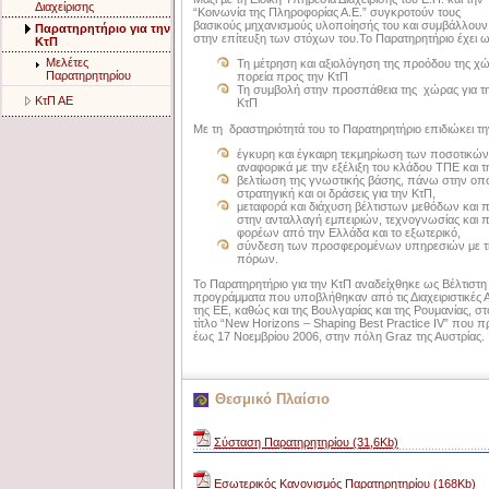
Διαχείρισης
“Κοινωνία της Πληροφορίας Α.Ε.” συγκροτούν τους
βασικούς μηχανισμούς υλοποίησής του και συμβάλλουν
Παρατηρητήριο για την
στην επίτευξη των στόχων του.To Παρατηρητήριο έχει 
ΚτΠ
Μελέτες
Τη μέτρηση και αξιολόγηση της προόδου της χώ
Παρατηρητηρίου
πορεία προς την ΚτΠ
Τη συμβολή στην προσπάθεια της χώρας για τη
ΚτΠ ΑΕ
ΚτΠ
Με τη δραστηριότητά του το Παρατηρητήριο επιδιώκει τη
έγκυρη και έγκαιρη τεκμηρίωση των ποσοτικών 
αναφορικά με την εξέλιξη του κλάδου ΤΠΕ και τ
βελτίωση της γνωστικής βάσης, πάνω στην οπο
στρατηγική και οι δράσεις για την ΚτΠ,
μεταφορά και διάχυση βέλτιστων μεθόδων και 
στην ανταλλαγή εμπειριών, τεχνογνωσίας και
φορέων από την Ελλάδα και το εξωτερικό,
σύνδεση των προσφερομένων υπηρεσιών με τη
πόρων.
Το Παρατηρητήριο για την ΚτΠ αναδείχθηκε ως Βέλτιστ
προγράμματα που υποβλήθηκαν από τις Διαχειριστικέ
της ΕΕ, καθώς και της Βουλγαρίας και της Ρουμανίας, στ
τίτλο “New Horizons – Shaping Best Practice IV” που 
έως 17 Νοεμβρίου 2006, στην πόλη Graz της Αυστρίας.
Θεσμικό Πλαίσιο
Σύσταση Παρατηρητηρίου (31,6Kb)
Eσωτερικός Κανονισμός Παρατηρητηρίου (168Kb)