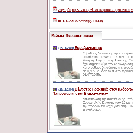
Συγκρότηση & Λειτουργία Διοικητικού Συμβουλίου (
ΦΕΚ Ανασυγκρότησης (176Kb)
Μελέτες Παρατηρητηρίου
Ευρυζωνικότητα
(15/11/2005)
Ο βαθμός διείσδυσης της ευρυζων
μετρήθηκε το 2004 στο 0,5%, τοπ
θέση της Ευρωπαϊκής Ενωσης. Ωσ
έχει σημειωθεί με την ολοκλήρωση
και ο βαθμός διείσδυσης της ευρυζ
σε 0,9% με βάση τα πλέον πρόσφα
01/07/2005).
Βέλτιστες Πρακτικές στον κλάδο τ
(22/11/2005)
Πληροφορικής και Επικοινωνιών
Αποτύπωση της υφιστάμενης κατάσ
Ευρωπαϊκής Ένωσης των 15 και τη
την πρόοδο που έχει γίνει στην υ
τεχνολογιών.