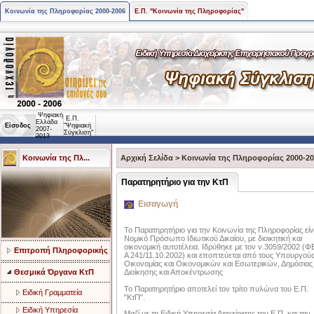
Κοινωνία της Πληροφορίας 2000-2006
Ε.Π. "Κοινωνία της Πληροφορίας"
Ψηφιακή
Ε.Π.
Ελλάδα
Είσοδος
"Ψηφιακή
2007-
Σύγκλιση"
2013
Κοινωνία της Πλ...
Αρχική Σελίδα
>
Κοινωνία της Πληροφορίας 2000-2
Παρατηρητήριο για την ΚτΠ
Εισαγωγή
Το Παρατηρητήριο για την Κοινωνία της Πληροφορίας είν
Νομικό Πρόσωπο Ιδιωτικού Δικαίου, με διοικητική και
οικονομική αυτοτέλεια. Ιδρύθηκε με τον ν.3059/2002 (Φ
Επιτροπή Πληροφορικής
Α 241/11.10.2002) και εποπτεύεται από τους Υπουργού
Οικονομίας και Οικονομικών και Εσωτερικών, Δημόσιας
Θεσμικά Όργανα ΚτΠ
Διοίκησης και Αποκέντρωσης
Το Παρατηρητήριο αποτελεί τον τρίτο πυλώνα του Ε.Π.
Ειδική Γραμματεία
"ΚτΠ".
Ειδική Υπηρεσία
Μαζί µε τη Ειδική Υπηρεσία Διαχείρισης του Ε.Π. και την