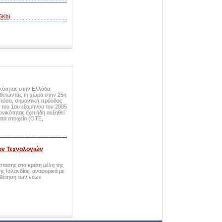
66Kb)
ικότητας στην Ελλάδα
οθετώντας τη χώρα στην 25η
τόσο, σημαντική πρόοδος
 του 1ου εξαμήνου του 2005
ωνικότητας έχει ήδη αυξηθεί
τα στοιχεία (ΟΤΕ,
ων Τεχνολογιών
τασης στα κράτη μέλη της
ς Ισλανδίας, αναφορικά με
ιοθέτηση των νέων