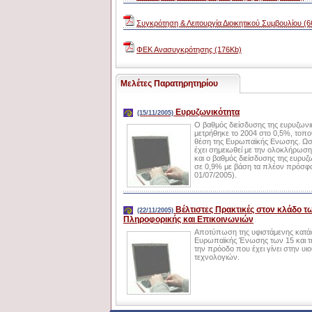
Συγκρότηση & Λειτουργία Διοικητικού Συμβουλίου (
ΦΕΚ Ανασυγκρότησης (176Kb)
Μελέτες Παρατηρητηρίου
Ευρυζωνικότητα
(15/11/2005)
Ο βαθμός διείσδυσης της ευρυζων
μετρήθηκε το 2004 στο 0,5%, τοπ
θέση της Ευρωπαϊκής Ενωσης. Ωσ
έχει σημειωθεί με την ολοκλήρωση
και ο βαθμός διείσδυσης της ευρυζ
σε 0,9% με βάση τα πλέον πρόσφα
01/07/2005).
Βέλτιστες Πρακτικές στον κλάδο τ
(22/11/2005)
Πληροφορικής και Επικοινωνιών
Αποτύπωση της υφιστάμενης κατάσ
Ευρωπαϊκής Ένωσης των 15 και τη
την πρόοδο που έχει γίνει στην υ
τεχνολογιών.