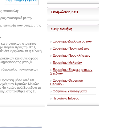
ως αποστολή:
Εκδηλώσεις ΚτΠ
ρας αναφορικά με την
ν επίτευξη των στόχων της
e-Βιβλιοθήκη
ν:
Ευρετήριο Διαβουλεύσεων
και ποιοτικών στοιχείων
ην πορεία προς την ΚτΠ,
Ευρετήριο Προκηρύξεων
ία διαμορφώνονται η εθνική
Ευρετήριο Προσκλήσεων
πρακτικών και συνεισφορά
 πληροφόρησης μεταξύ
Ευρετήριο Μελετών
 διασφάλιση αντίστοιχων
Ευρετήριο Επιχειρησιακών
Σχεδίων
η Πρακτική μέσα από 60
Ευρετήριο Θεσμικού
ς Αρχές των Κρατών-Μελών
Πλαισίου
ο 4ο κατά σειρά Συνέδριο με
πραγματοποιήθηκε στις 15
Οδηγοί & Υποδείγματα
Περιοδικό Infosoc