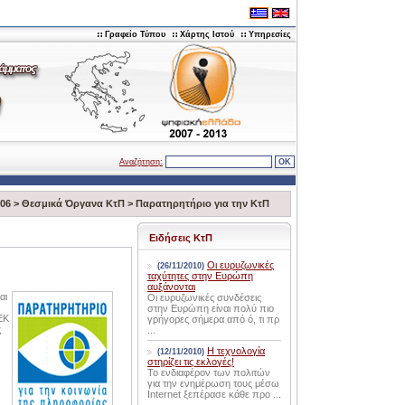
Γραφείο Τύπου
Χάρτης Ιστού
Υπηρεσίες
Αναζήτηση:
006
>
Θεσμικά Όργανα ΚτΠ
>
Παρατηρητήριο για την ΚτΠ
Ειδήσεις ΚτΠ
Οι ευρυζωνικές
(26/11/2010)
ταχύτητες στην Ευρώπη
αυξάνονται
αι
Οι ευρυζωνικές συνδέσεις
στην Ευρώπη είναι πολύ πιο
ΕΚ
γρήγορες σήμερα από ό, τι πρ
ς
...
Η τεχνολογία
(12/11/2010)
στηρίζει τις εκλογές!
Το ενδιαφέρον των πολιτών
για την ενημέρωση τους μέσω
Internet ξεπέρασε κάθε προ ...