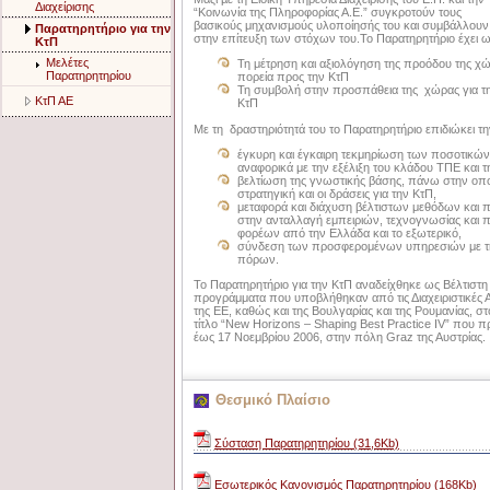
Διαχείρισης
“Κοινωνία της Πληροφορίας Α.Ε.” συγκροτούν τους
βασικούς μηχανισμούς υλοποίησής του και συμβάλλουν
Παρατηρητήριο για την
στην επίτευξη των στόχων του.To Παρατηρητήριο έχει 
ΚτΠ
Μελέτες
Τη μέτρηση και αξιολόγηση της προόδου της χώ
Παρατηρητηρίου
πορεία προς την ΚτΠ
Τη συμβολή στην προσπάθεια της χώρας για τη
ΚτΠ ΑΕ
ΚτΠ
Με τη δραστηριότητά του το Παρατηρητήριο επιδιώκει τη
έγκυρη και έγκαιρη τεκμηρίωση των ποσοτικών 
αναφορικά με την εξέλιξη του κλάδου ΤΠΕ και τ
βελτίωση της γνωστικής βάσης, πάνω στην οπο
στρατηγική και οι δράσεις για την ΚτΠ,
μεταφορά και διάχυση βέλτιστων μεθόδων και 
στην ανταλλαγή εμπειριών, τεχνογνωσίας και
φορέων από την Ελλάδα και το εξωτερικό,
σύνδεση των προσφερομένων υπηρεσιών με τη
πόρων.
Το Παρατηρητήριο για την ΚτΠ αναδείχθηκε ως Βέλτιστ
προγράμματα που υποβλήθηκαν από τις Διαχειριστικέ
της ΕΕ, καθώς και της Βουλγαρίας και της Ρουμανίας, στ
τίτλο “New Horizons – Shaping Best Practice IV” που 
έως 17 Νοεμβρίου 2006, στην πόλη Graz της Αυστρίας.
Θεσμικό Πλαίσιο
Σύσταση Παρατηρητηρίου (31,6Kb)
Eσωτερικός Κανονισμός Παρατηρητηρίου (168Kb)