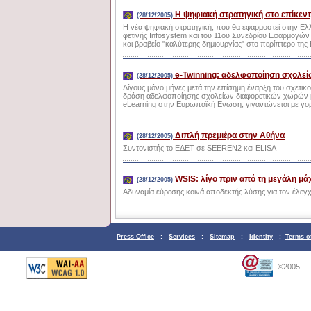
Η ψηφιακή στρατηγική στο επίκεντ
(28/12/2005)
Η νέα ψηφιακή στρατηγική, που θα εφαρμοστεί στην Ελ
φετινής Infosystem και του 11ου Συνεδρίου Εφαρμογών
και βραβείο "καλύτερης δημιουργίας" στο περίπτερο της
e-Twinning: αδελφοποίηση σχολείω
(28/12/2005)
Λίγους μόνο μήνες μετά την επίσημη έναρξη του σχετι
δράση αδελφοποίησης σχολείων διαφορετικών χωρών μέσ
eLearning στην Ευρωπαϊκή Ενωση, γιγαντώνεται με γορ
Διπλή πρεμιέρα στην Αθήνα
(28/12/2005)
Συντονιστής το ΕΔΕΤ σε SEEREN2 και ELISA
WSIS: λίγο πριν από τη μεγάλη μάχ
(28/12/2005)
Αδυναμία εύρεσης κοινά αποδεκτής λύσης για τον έλεγχο
Press Office
:
Services
:
Sitemap
:
Identity
:
Terms o
©2005