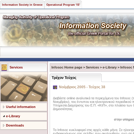
Information Society in Greece
Operational Program ‘IS’
Services
Infosoc Home page
>
Services
>
e-Library
>
Infosoc
Τρέχον Τεύχος
Νοέμβριος 2005 - Τεύχος 38
Διαβάστε online αναλυτικά τα περιεχόμενα του Infosoc (
Νοεμβρίου), του έντυπου και ηλεκτρονικού περιοδικού π
Υπηρεσία Διαχείρισης του Ε.Π. «ΚτΠ», στο πλαίσιο τ
Useful information
Δημοσιότητας.
e-Library
στην υπηρεσ
Downloads
Το Infosoc κυκλοφορεί στις αρχές κάθε μήνα. Σε ηλεκτρ
ενδιαφερόμενος στις σελίδες που ακολουθούν, ενώ σε 