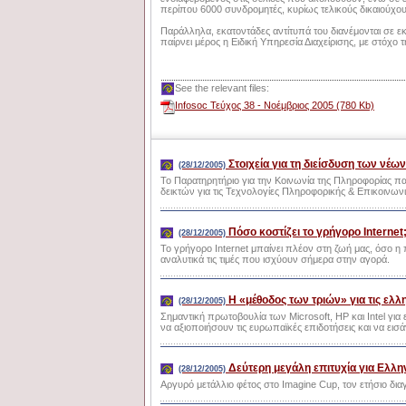
περίπου 6000 συνδρομητές, κυρίως τελικούς δικαιούχους
Παράλληλα, εκατοντάδες αντίτυπά του διανέμονται σε εκ
παίρνει μέρος η Ειδική Υπηρεσία Διαχείρισης, με στόχο 
See the relevant files:
Infosoc Τεύχος 38 - Νοέμβριος 2005 (780 Kb)
Στοιχεία για τη διείσδυση των νέω
(28/12/2005)
Το Παρατηρητήριο για την Κοινωνία της Πληροφορίας 
δεικτών για τις Τεχνολογίες Πληροφορικής & Επικοινω
Πόσο κοστίζει το γρήγορο Internet
(28/12/2005)
Το γρήγορο Internet μπαίνει πλέον στη ζωή μας, όσο η
αναλυτικά τις τιμές που ισχύουν σήμερα στην αγορά.
Η «μέθοδος των τριών» για τις ελ
(28/12/2005)
Σημαντική πρωτοβουλία των Microsoft, HP και Intel γι
να αξιοποιήσουν τις ευρωπαϊκές επιδοτήσεις και να εισά
Δεύτερη μεγάλη επιτυχία για Ελλην
(28/12/2005)
Αργυρό μετάλλιο φέτος στο Imagine Cup, τον ετήσιο διαγ