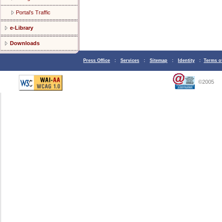
Portal’s Traffic
e-Library
Downloads
Press Office
:
Services
:
Sitemap
:
Identity
:
Terms o
©2005