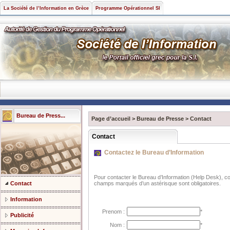
La Société de l’Information en Grèce
Programme Opérationnel SI
Bureau de Press...
Page d’accueil
>
Bureau de Presse
>
Contact
Contact
Contactez le Bureau d’Information
Pour contacter le Bureau d’Information (Help Desk), c
Contact
champs marqués d’un astérisque sont obligatoires.
Information
Prenom :
*
Publicité
Nom :
*