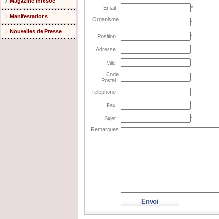
Magazine Infosoc
Email :
*
Manifestations
Organisme
*
:
Nouvelles de Presse
Position :
*
Adresse :
Ville :
Code
Postal :
Telephone :
Fax :
Sujet :
*
Remarques
:
Envoi