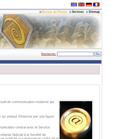
Bureau de Presse
Services
Sitemap
Recherche:
un outil de communication moderne qui
 au visiteur d’Internet par une façon
munication central avec le Service
tariat Spécial à la Société de
 de publicité qui régissent le cadre de la