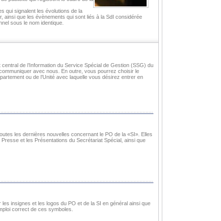
es qui signalent les évolutions de la
ur, ainsi que les évènements qui sont liés à la SdI considérée
el sous le nom identique.
t central de l’Information du Service Spécial de Gestion (SSG) du
 communiquer avec nous. En outre, vous pourrez choisir le
artement ou de l’Unité avec laquelle vous désirez entrer en
toutes les dernières nouvelles concernant le PO de la «SI». Elles
esse et les Présentations du Secrétariat Spécial, ainsi que
 les insignes et les logos du PO et de la SI en général ainsi que
’emploi correct de ces symboles.