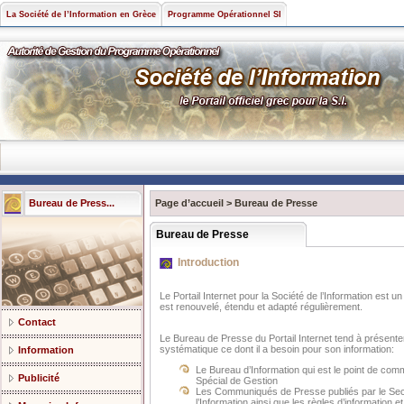
La Société de l’Information en Grèce
Programme Opérationnel SI
Bureau de Press...
Page d’accueil
>
Bureau de Presse
Bureau de Presse
Introduction
Le Portail Internet pour la Société de l’Information est 
est renouvelé, étendu et adapté régulièrement.
Contact
Le Bureau de Presse du Portail Internet tend à présenter
systématique ce dont il a besoin pour son information:
Information
Le Bureau d’Information qui est le point de com
Publicité
Spécial de Gestion
Les Communiqués de Presse publiés par le Secré
l’Information ainsi que les règles d’information et