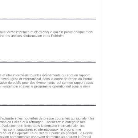
ous forme imprimee et electronique qui est publie chaque mois
e des actions d’Information et de Publicite.
e et être informé de tous les évènements qui sont en rapport
niveau grec et international, dans le cadre de l’effort du Portail
rmation du public pour des évènements qui sont en rapport avec
 un ensemble et avec le programme opérationnel sous le nom
’actualité et les nouvelles de presse courantes qui signalent les
mation en Grèce et à l’étranger. Choisissez la catégorie des
es évolutions dernières dans le domaine internationale, les
ismes communautaires et internationaux, le programme
rché et les opérateurs du secteur public en général. Le Portail
ication contemporain essayant de mettre au courant le Portail