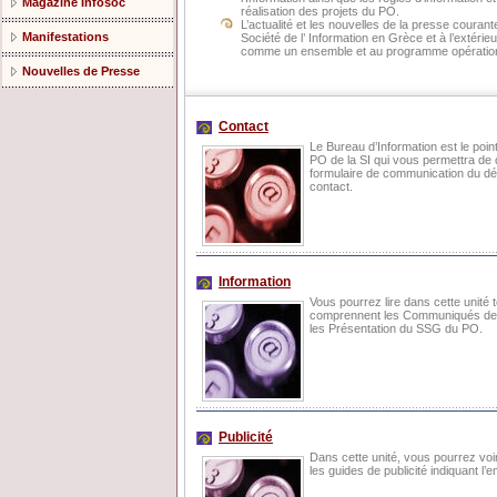
Magazine Infosoc
réalisation des projets du PO.
L’actualité et les nouvelles de la presse courant
Manifestations
Société de l’ Information en Grèce et à l’extérie
comme un ensemble et au programme opérationn
Nouvelles de Presse
Contact
Le Bureau d’Information est le poin
PO de la SI qui vous permettra de
formulaire de communication du dép
contact.
Information
Vous pourrez lire dans cette unité 
comprennent les Communiqués de Pr
les Présentation du SSG du PO.
Publicité
Dans cette unité, vous pourrez voir
les guides de publicité indiquant l