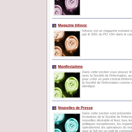
Magazine Infosoc
Infosoc est un magazine existant s
par le SSG du PO «SI» dans le cadr
Manifestations
Dans cette section vous pouvez lir
avec la Société de l’Information, au 
pour créer un point central d’info
la Société de l’Information comme
identique.
Nouvelles de Presse
Dans cette section sont présentés l
évolutions de la Société de l’Infor
nouvelles désirable et lisez tous l
politiques européennes, les organ
opérationnel, les opérateurs du ma
pour la SdI est un outil de commun