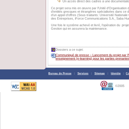
Un accès direct des cadres à une documentation
Ce projet sera mis en œuvre par l’Unité d’Organisation
d’entités grecques et étrangères spécialisées dans ce 
d’un appel d’offres (Sous-traitants: Université Nationale
des Entreprises, iForce Communications S.A., Saba Hu
Une fois le système achevé et livré, l’opération du proje
Gestion qui en assurera la maintenance.
Dossiers a ce sujet:
Communiqué de presse – Lancement du projet par l’U
enseignement (e-learning) pour les parties prenant
Bureau de Presse
:
Services
:
Sitemap
:
Identite
:
Co
©2005