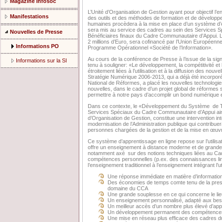
Magazine Infosoc
L’Unité d’Organisation de Gestion ayant pour objectif l
Manifestations
des outils et des méthodes de formation et de dévelop
humaines procèdera à la mise en place d’un système d’
sera mis au service des cadres au sein des Services S
Nouvelles de Presse
Bénéficiaires finaux du Cadre Communautaire d’Appui. L
2 millions d’Euro, sera cofinancé par l’Union Européenn
Informations PO
Programme Opérationnel «Société de l’Information».
Au cours de la conférence de Presse à l’issue de la sign
Informations sur la SI
tenu à souligner: «Le développement, la compétitivité et 
étroitement liées à l’utilisation et à la diffusion des nouv
Stratégie Numérique 2006-2013, qui a déjà été incorpo
National de Réformes, a placé les nouvelles technologie
nouvelles, dans le cadre d’un projet global de réformes s
permettre à notre pays d’accomplir un bond numérique en 
Dans ce contexte, le «Développement du Système de Té
Services Spéciaux du Cadre Communautaire d’Appui ains
d’Organisation de Gestion, constitue une intervention i
modernisation de l’Administration publique qui contribuera
personnes chargées de la gestion et de la mise en œu
Ce système d’apprentissage en ligne repose sur l’utilisati
offre un enseignement à distance moderne et de grande q
notamment axé sur des notions techniques liées au Ca
compétences personnelles (p.ex. des connaissances ling
l’enseignement traditionnel à l’enseignement intégrant l’util
Une réponse immédiate en matière d’informatio
Des économies de temps comte tenu de la pressio
domaine du CCA
Une grande souplesse en ce qui concerne le li
Un enseignement personnalisé, adapté aux bes
Un meilleur accès d’un nombre plus élevé d’ap
Un développement permanent des compétence
Une mise en réseau plus efficace des cadres du 