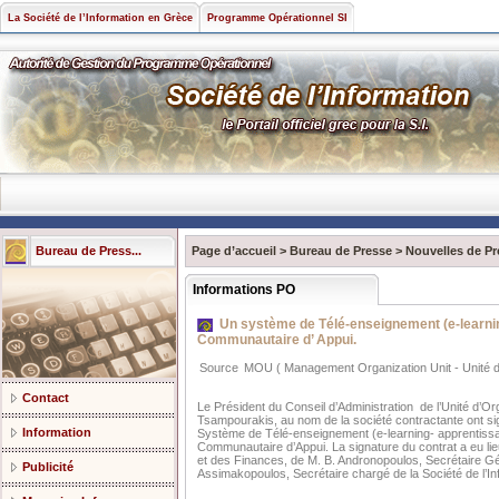
La Société de l’Information en Grèce
Programme Opérationnel SI
Bureau de Press...
Page d’accueil
>
Bureau de Presse
>
Nouvelles de Pr
Informations PO
Un système de Télé-enseignement (e-learnin
Communautaire d’ Appui.
Source
MOU ( Management Organization Unit - Unité d
Contact
Le Président du Conseil d’Administration de l’Unité d’O
Tsampourakis, au nom de la société contractante ont sign
Information
Système de Télé-enseignement (e-learning- apprentissa
Communautaire d’Appui. La signature du contrat a eu lie
et des Finances, de M. B. Andronopoulos, Secrétaire Gén
Publicité
Assimakopoulos, Secrétaire chargé de la Société de l’In