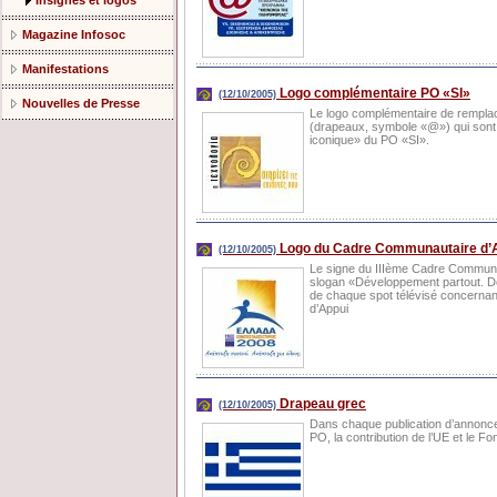
Insignes et logos
Magazine Infosoc
Manifestations
Logo complémentaire PO «SI»
(12/10/2005)
Nouvelles de Presse
Le logo complémentaire de remplac
(drapeaux, symbole «@») qui sont de
iconique» du PO «SI».
Logo du Cadre Communautaire d’
(12/10/2005)
Le signe du IIIème Cadre Communau
slogan «Développement partout. Déve
de chaque spot télévisé concerna
d’Appui
Drapeau grec
(12/10/2005)
Dans chaque publication d’annonce
PO, la contribution de l’UE et le F