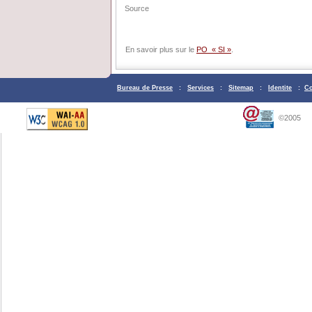
Source
En savoir plus sur le
PO « SI »
.
Bureau de Presse
:
Services
:
Sitemap
:
Identite
:
Co
©2005