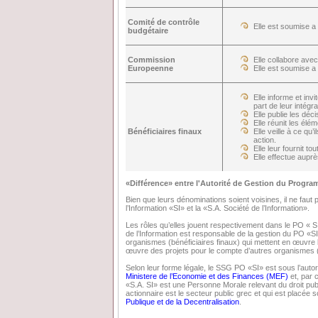
Comité de contrôle
Elle est soumise a
budgétaire
Commission
Elle collabore ave
Europeenne
Elle est soumise a
Elle informe et invi
part de leur intég
Elle publie les déc
Elle réunit les él
Bénéficiaires finaux
Elle veille à ce qu
action.
Elle leur fournit to
Elle effectue aupr
«Différence» entre l'Autorité de Gestion du Program
Bien que leurs dénominations soient voisines, il ne fau
l’Information «SI» et la «S.A. Société de l’Information».
Les rôles qu’elles jouent respectivement dans le PO « S
de l’Information est responsable de la gestion du PO «SI»
organismes (bénéficiaires finaux) qui mettent en œuvre 
œuvre des projets pour le compte d’autres organismes (t
Selon leur forme légale, le SSG PO «SI» est sous l’autori
Ministere de l’Economie et des Finances (MEF)
et, par 
«S.A. SI» est une Personne Morale relevant du droit pub
actionnaire est le secteur public grec et qui est placée s
Publique et de la Decentralisation
.