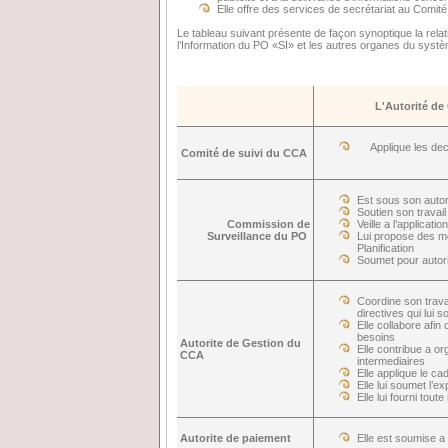
Elle offre des services de secrétariat au Comité
Le tableau suivant présente de façon synoptique la rela
l’Information du PO «SI» et les autres organes du syst
L'Autorité de
Applique les de
Comité de suivi du CCA
Est sous son autor
Soutien son travail
Commission de
Veille a l’applicati
Surveillance du PO
Lui propose des m
Planification
Soumet pour autori
Coordine son travai
directives qui lui s
Elle collabore afi
besoins
Autorite de Gestion du
Elle contribue a o
CCA
intermediaires
Elle applique le c
Elle lui soumet l’
Elle lui fourni tou
Autorite de paiement
Elle est soumise a