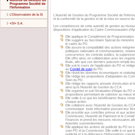
Autorité de Gestion du
Programme Société de
l’Information
L’Observatoire de la SI
L'Autorité de Gestion du Programme Société de l’Informatio
et la conformité de la gestion et de la mise en oeuvre d
«SI» S.A.
Les compétences de cette autorité de gestion au nivea
dispositions d’application du Cadre Communautaire d’App
Elle applique le Complément de Programmation.
Elle suggère au Secrétaire Spécial du ministère 
le cadre du PO.
Elle assure la compatibilité des actions intégré
politiques nationales et communautaires, notam
concurrence, les contrats publics, la suppressi
Elle offre ainsi, en collaboration avec les orga
finals, afin que ces derniers puissent remplir leu
Elle suit le cours de l’application du PO et réd
au
Comité de suivi
du PO.
Elle réunit les données économiques et statistiq
Elle rédige les propositions d’adaptation du C
Suivi du PO.
Elle rédige les rapports annuels d’exécution et 
ainsi qu’à l’Autorité de Gestion du CCA.
Elle organise et suit l’évaluation d’étape du PO
propositions permettant de valoriser au mieux l
Elle veille à ce que les bénéficiaires finaux re
chaque action.
Elle collabore avec l’Autorité de Gestion du CCA
communique toute information pouvant leur êtr
Elle procède aux contrôles prévus et aux action
Commission, l’Autorité de Paiement et le Comité
Finances et prend les mesures nécessaires afi
Autorités susmentionnées.
Elle applique les actions de publicité du PO en 
suivi PO et la Commission. Elle veille à ce que 
publicité et à la délivrance d’informations concer