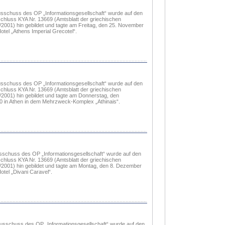
sschuss des OP „Informationsgesellschaft“ wurde auf den
chluss KYA Nr. 13669 (Amtsblatt der griechischen
2001) hin gebildet und tagte am Freitag, den 25. November
otel „Athens Imperial Grecotel“.
sschuss des OP „Informationsgesellschaft“ wurde auf den
chluss KYA Nr. 13669 (Amtsblatt der griechischen
2001) hin gebildet und tagte am Donnerstag, den
 in Athen in dem Mehrzweck-Komplex „Athinais“.
schuss des OP „Informationsgesellschaft“ wurde auf den
chluss KYA Nr. 13669 (Amtsblatt der griechischen
2001) hin gebildet und tagte am Montag, den 8. Dezember
otel „Divani Caravel“.
sschuss des OP „Informationsgesellschaft“ wurde auf den