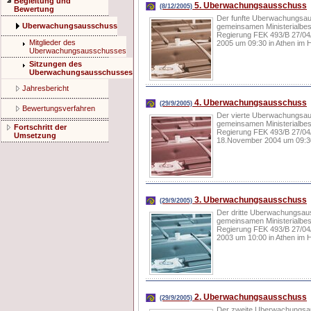
Begleitung und
5. Uberwachungsausschuss
(8/12/2005)
Bewertung
Der funfte Uberwachungsau
Uberwachungsausschuss
gemeinsamen Ministerialbes
Regierung FEK 493/B 27/04/
Mitglieder des
2005 um 09:30 in Athen im H
Uberwachungsausschusses
Sitzungen des
Uberwachungsausschusses
Jahresbericht
4. Uberwachungsausschuss
(29/9/2005)
Bewertungsverfahren
Der vierte Uberwachungsau
gemeinsamen Ministerialbes
Fortschritt der
Regierung FEK 493/B 27/04/
Umsetzung
18.November 2004 um 09:30
3. Uberwachungsausschuss
(29/9/2005)
Der dritte Uberwachungsaus
gemeinsamen Ministerialbes
Regierung FEK 493/B 27/04/
2003 um 10:00 in Athen im H
2. Uberwachungsausschuss
(29/9/2005)
Der zweite Uberwachungsau