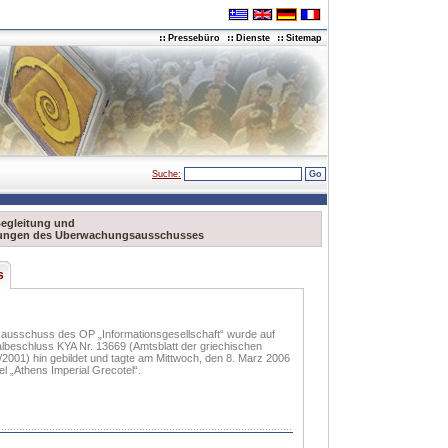
Pressebüro
Dienste
Sitemap
Suche:
egleitung und
zungen des Uberwachungsausschusses
s
usschuss des OP „Informationsgesellschaft“ wurde auf
lbeschluss KYA Nr. 13669 (Amtsblatt der griechischen
2001) hin gebildet und tagte am Mittwoch, den 8. Marz 2006
el „Athens Imperial Grecotel“.