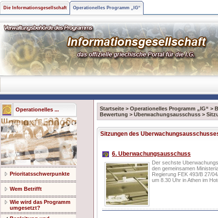
Die Informationsgesellschaft
Operationelles Programm „IG“
Startseite
>
Operationelles Programm „IG“
>
B
Operationelles ...
Bewertung
>
Uberwachungsausschuss
>
Sit
Sitzungen des Uberwachungsausschusse
6. Uberwachungsausschuss
Der sechste Uberwachungsa
den gemeinsamen Ministeria
Prioritatsschwerpunkte
Regierung FEK 493/B 27/04/
um 8.30 Uhr in Athen im Hot
Wem Betrifft
Wie wird das Programm
umgesetzt?