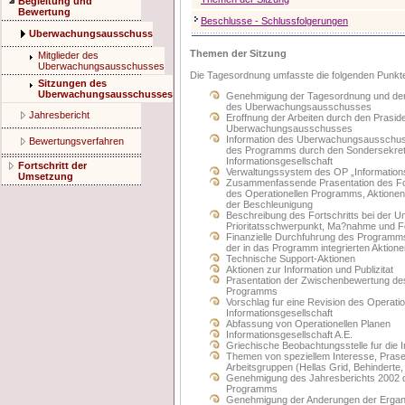
Begleitung und
Bewertung
Beschlusse - Schlussfolgerungen
Uberwachungsausschuss
Themen der Sitzung
Mitglieder des
Uberwachungsausschusses
Die Tagesordnung umfasste die folgenden Punkt
Sitzungen des
Uberwachungsausschusses
Genehmigung der Tagesordnung und der P
des Uberwachungsausschusses
Jahresbericht
Eroffnung der Arbeiten durch den Prasid
Uberwachungsausschusses
Information des Uberwachungsausschuss
Bewertungsverfahren
des Programms durch den Sondersekreta
Informationsgesellschaft
Fortschritt der
Verwaltungssystem des OP „Informations
Umsetzung
Zusammenfassende Prasentation des For
des Operationellen Programms, Aktione
der Beschleunigung
Beschreibung des Fortschritts bei der U
Prioritatsschwerpunkt, Ma?nahme und 
Finanzielle Durchfuhrung des Programms 
der in das Programm integrierten Aktion
Technische Support-Aktionen
Aktionen zur Information und Publizitat
Prasentation der Zwischenbewertung des
Programms
Vorschlag fur eine Revision des Operat
Informationsgesellschaft
Abfassung von Operationellen Planen
Informationsgesellschaft A.E.
Griechische Beobachtungsstelle fur die I
Themen von speziellem Interesse, Prase
Arbeitsgruppen (Hellas Grid, Behinderte,
Genehmigung des Jahresberichts 2002 d
Programms
Genehmigung der Anderungen der Ergan