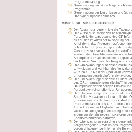
Programmplanung
Genehmigung des Vorschlags zur Revisi
Programms
Genehmigung der Beschlusse und Schlu
Uberwachungsausschusses
Beschlusse - Schlussfolgerungen
Der Ausschuss genehmigte die Tagesor
Der Ausschuss stellte den beschleunig
Fortschritt der Umsetzung des OP Inform
dieser sich im Anteil der Aktivierung der
Anteil der in das Programm aufgenomm
befindlichen Projekte am gesamten Budg
Gesamt-Kostenvoranschlag der veroffen
sowie in dem beachtenswerten Fortschri
Absorption der Geldmittel und der greifb
bestimmten Sektoren des Programms zei
Der Uberwachungsausschuss stellte fest
Entwicklung und Funktion des Verwaltun
GFK 2000-2060 in der Speziellen Verwal
„Informationsgesellschaft“ erzielt wurde.
Der Uberwachungsausschuss untersuch
des OP „Informationsgesellschaft", in de
Hauptpunkte der bisherigen Entwicklun
Perspektiven einer effektiven Umsetzung
Der Uberwachungsausschuss untersucht
Speziellen Verwaltungsdienststelle des 
„Informationsgesellschaft“ fur die Ander
Programmplanung des OP „Informationsg
Anmerkungen der Mitglieder des Uber
wurden die endgultigen Anderungen eins
erdem wurden die neuen Indikatoren gen
Effektivitatskriterien betreffen.
Der Uberwachungsausschuss genehmigt
vorgeschlagenen Revision des Program
vorgeschlagenen Leitlinien fur die Bereitst