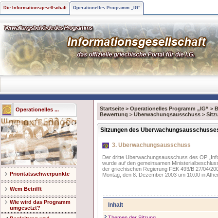
Die Informationsgesellschaft
Operationelles Programm „IG“
Startseite
>
Operationelles Programm „IG“
>
B
Operationelles ...
Bewertung
>
Uberwachungsausschuss
>
Sit
Sitzungen des Uberwachungsausschusse
3. Uberwachungsausschuss
Der dritte Uberwachungsausschuss des OP „Info
wurde auf den gemeinsamen Ministerialbeschluss
der griechischen Regierung FEK 493/B 27/04/2001
Prioritatsschwerpunkte
Montag, den 8. Dezember 2003 um 10:00 in Athen 
Wem Betrifft
Wie wird das Programm
Inhalt
umgesetzt?
Themen der Sitzung