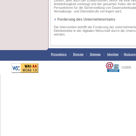
Leuten, aber auch der Erwachsenen, bevor sie eine viel
Arbeitslosigkeit vorbeugt und der gesamter Index der A
Perspektiven fur die Sicherstellung von Dauerarbeitsp
Verwaltungs- und Dienstberufe verringert wird.
Forderung des Unternehmertums
Die Intervention betrifft die Forderung der unternehmeri
Kleinbetriebe in der digitalen Wirtschaft durch die Un
werden.
Pressebüro
:
Dienste
:
Sitemap
:
Identitat
:
Nutzung
©2005