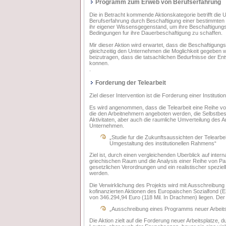
Programm zum Erweb von Berufserfahrung
Die in Betracht kommende Aktionskategorie betrifft die 
Berufserfahrung durch Beschaftigung einer bestimmten 
ihr eigener Wissensgegenstand, um ihre Beschaftigungs
Bedingungen fur ihre Dauerbeschaftigung zu schaffen.
Mir dieser Aktion wird erwartet, dass die Beschaftigun
gleichzeitig den Unternehmen die Moglichkeit gegeben w
beizutragen, dass die tatsachlichen Bedurfnisse der Ent
konnen.
.
Forderung der Telearbeit
Ziel dieser Intervention ist die Forderung einer Institution
Es wird angenommen, dass die Telearbeit eine Reihe v
die den Arbeitnehmern angeboten werden, die Selbstbest
Aktivitaten, aber auch die raumliche Umverteilung des 
Unternehmen.
„Studie fur die Zukunftsaussichten der Telearbei
Umgestaltung des institutionellen Rahmens“
Ziel ist, durch einen vergleichenden Uberblick auf inter
griechischen Raum und die Analysis einer Reihe von Pa
gesetzlichen Verordnungen und ein realistischer speziell
werden.
Die Verwirklichung des Projekts wird mit Ausschreibun
kofinanzierten Aktionen des Europaischen Sozialfond (E
von 346.294,94 Euro (118 Mil. In Drachmen) liegen. Der 
„Ausschreibung eines Programms neuer Arbeitsp
Die Aktion zielt auf die Forderung neuer Arbeitsplatze, 