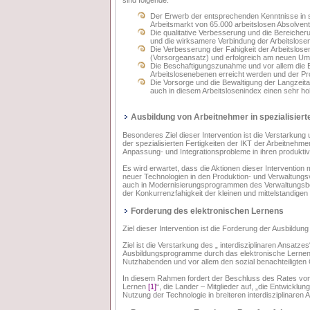
sind folgende:
Der Erwerb der entsprechenden Kenntnisse in s
Arbeitsmarkt von 65.000 arbeitslosen Absolve
Die qualitative Verbesserung und die Bereiche
und die wirksamere Verbindung der Arbeitslosen
Die Verbesserung der Fahigkeit der Arbeitslose
(Vorsorgeansatz) und erfolgreich am neuen Umfe
Die Beschaftigungszunahme und vor allem die B
Arbeitslosenebenen erreicht werden und der Pro
Die Vorsorge und die Bewaltigung der Langzeita
auch in diesem Arbeitslosenindex einen sehr 
Ausbildung von Arbeitnehmer in spezialisierte
Besonderes Ziel dieser Intervention ist die Verstark
der spezialisierten Fertigkeiten der IKT der Arbeitnehm
Anpassung- und Integrationsprobleme in ihren produkti
Es wird erwartet, dass die Aktionen dieser Intervention
neuer Technologien in den Produktion- und Verwaltungs
auch in Modernisierungsprogrammen des Verwaltungsbe
der Konkurrenzfahigkeit der kleinen und mittelstandige
Forderung des elektronischen Lernens
Ziel dieser Intervention ist die Forderung der Ausbildu
Ziel ist die Verstarkung des „ interdisziplinaren Ansatze
Ausbildungsprogramme durch das elektronische Lernen 
Nutzhabenden und vor allem den sozial benachteiligten
In diesem Rahmen fordert der Beschluss des Rates von 13
Lernen
[1]
“, die Lander – Mitglieder auf, „die Entwicklu
Nutzung der Technologie in breiteren interdisziplinaren A