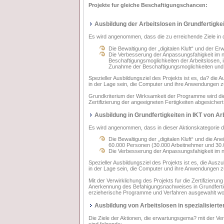
Projekte fur gleiche Beschaftigungschancen:
Ausbildung der Arbeitslosen in Grundfertigkei
Es wird angenommen, dass die zu erreichende Ziele in d
Die Bewaltigung der „digitalen Kluft“ und der E
Die Verbesserung der Anpassungsfahigkeit im ne
Beschaftigungsmoglichkeiten der Arbeitslosen, 
Zunahme der Beschaftigungsmoglichkeiten und d
Spezieller Ausbildungsziel des Projekts ist es, da? die
in der Lage sein, die Computer und ihre Anwendungen z
Grundkriterium der Wirksamkeit der Programme wird die S
Zertifizierung der angeeigneten Fertigkeiten abgesichert
Ausbildung in Grundfertigkeiten in IKT von A
Es wird angenommen, dass in dieser Aktionskategorie di
Die Bewaltigung der „digitalen Kluft“ und die A
60.000 Personen (30.000 Arbeitnehmer und 30.0
Die Verbesserung der Anpassungsfahigkeit im ne
Spezieller Ausbildungsziel des Projekts ist es, die Aus
in der Lage sein, die Computer und ihre Anwendungen z
Mit der Verwirklichung des Projekts fur die Zertifizier
Anerkennung des Befahigungsnachweises in Grundfertig
erzieherische Programme und Verfahren ausgewahlt wo
Ausbildung von Arbeitslosen in spezialisierte
Die Ziele der Aktionen, die erwartungsgema? mit der V