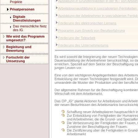
Ausbildung in Grundfertigkeiten in der IKT von Arbei
Projekte
Arbeitslosenausbildung in spezialisierten Fertigkeiten 
Privatpersonen
Ausbildung der Arbeitnehmer in spezialisierten Fertigk
Digitale
Dienstleistungen
Forderung des elektronischen Lernens
Das menschliche Netz
des IG
Programm zum Erwerb von Berufserfahrung
Wie wird das Programm
Forderung der Telearbeit
umgesetzt?
Forderung des Unternehmertums
Begleitung und
Bewertung
Es wird sowohl die Integrierung der neuen Technologien
Fortschritt der
Dauerausbildung der Arbeitnehmer berucksichtigt, so d
Umsetzung
erreichen. Speziell auf dem Sektor der Beschaftigung sie
jungen Leuten vor.
Eine von den wichtigeren Angelegenheiten des Arbeitsmark
Entwicklung der neuen Technologien festgestellt wird. D
umwandeln die Muster der Produktion und der berufliche
Der allgemeine Rahmen fur die Beschaftigung kombinier
Wirtschaft mit dem Arbeitsmarkt.
Das OP „IG“ plante Aktionen fur Arbeitslosen und Arbei
der neuen Bedurfnissen des Arbeitsmarkts berucksichtig
Schaffung neuer Arbeitsplatzen hauptsachlich 
Zur Entwicklung von Fertigkeiten der Humanres
und Arbeitnehmer, die die Grund- und Spezialfer
Die Verbesserung der Fertigkeiten der Frauen, 
Zunahme der Beschaftigung der Frauen.
Die Zertifizierung uber die Fertigkeiten in Gr
Arbeitsmarkt