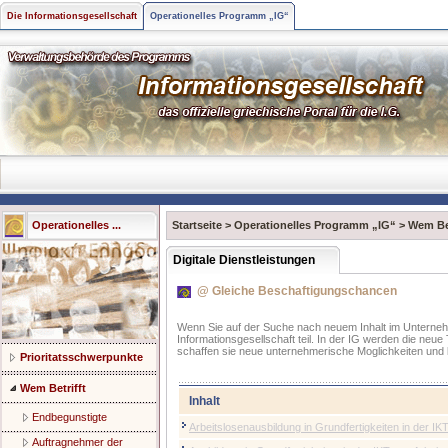
Die Informationsgesellschaft
Operationelles Programm „IG“
Operationelles ...
Startseite
>
Operationelles Programm „IG“
>
Wem Bet
Digitale Dienstleistungen
@ Gleiche Beschaftigungschancen
Wenn Sie auf der Suche nach neuem Inhalt im Unterne
Informationsgesellschaft teil. In der IG werden die ne
schaffen sie neue unternehmerische Moglichkeiten und
Prioritatsschwerpunkte
Wem Betrifft
Inhalt
Endbegunstigte
Arbeitslosenausbildung in Grundfertigkeiten in der IK
Auftragnehmer der