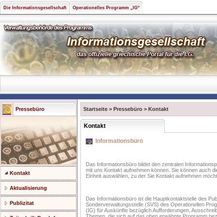
Die Informationsgesellschaft
Operationelles Programm „IG“
Pressebüro
Startseite
>
Pressebüro
>
Kontakt
Kontakt
Informationsbüro
Das Informationsbüro bildet den zentralen Informations
mit uns Kontakt aufnehmen können. Sie können auch di
Kontakt
Einheit auswählen, zu der Sie Kontakt aufnehmen möch
Aktualisierung
Das Informationsbüro ist die Hauptkontaktstelle des Pub
Publizitat
Sonderverwaltungsstelle (SVS) des Operationellen Pro
(IG) für Auskünfte bezüglich Aufforderungen, Ausschrei
Themen, die sich auf das oben erwähnte Programm bez