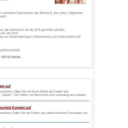
s zentralen Sekretariats der Einheit B, das seine Tätigkeiten
setzt.
n, die telefonisch an die SVS gerichtet werden.
ucher der SVS.
ng von Veranstaltungen (Vorbereitung von bedrucktem und
m Büro lauten:
prächseinheit)
hl 105 02 Athen
.
akt auf
nehmen, füllen Sie mit Ihren Daten die Felder des
„Weiter“. Die Felder mit Sternchen sind unbedingt auszufüllen.
sarbeit Kontakt auf
nehmen, füllen Sie die Felder des elektronischen Formulars mit