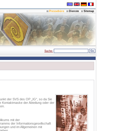
Pressebüro
Dienste
Sitemap
Suche:
punkt der SVS des OP „IG“, so da Sie
e Kontaktmaske der Abteilung oder der
ten.
likums mit der
gramms der Informationsgesellschaft
bungen und im Allgemeinen mit
iehen.