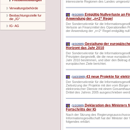
Pressemitteilungen
interessierte Regionen des Landes umgesetz
Verwaltungsbehörde
Entgültig Nullverluste an Fi
(9/3/2005)
Beobachtungsstelle fur
Anwendung der „n+2“ Regel
die „IG“
Der Sondersekretär für die Informationsgesel
IG- AG
Verluste an Finanzmittel des Operationellen 
der Anwendung der „n+2“ Regel endgültig null
Gestaltung der europäischen
(4/3/2005)
Horizont das Jahr 2010
Der Sondersekretär für die Informationsgesel
Prinzipien dargestellt, die die neue europäisc
Jahr 2010 bestimmen, und über den Beitrag d
europäischen Ziele berichtet.
43 neue Projekte für elekt
(14/2/2005)
Der Sondersekretär für die Informationsgesel
Zielsetzung der Projekte mit den vom Bürge
elektronischer Dienste mit einem Gesamthaush
Drittel des Jahres 2005 ausgeschrieben werd
Deklaration des Ministers f
(1/2/2005)
Fortschritts der IG
Nach der Sitzung des Regierungsausschusse
Informationsgesellschaft hat der Minister de
folgendes erklärt: