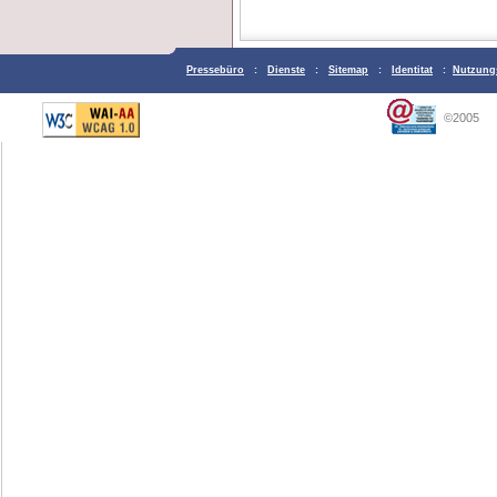
Pressebüro
:
Dienste
:
Sitemap
:
Identitat
:
Nutzung
©2005