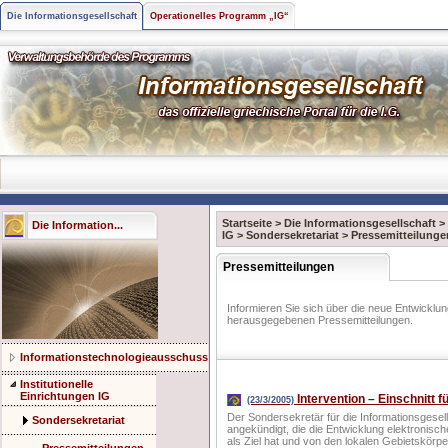
Die Informationsgesellschaft
Operationelles Programm „IG“
Startseite
>
Die Informationsgesellschaft
>
Die Information...
IG
>
Sondersekretariat
>
Pressemitteilunge
Pressemitteilungen
Informieren Sie sich über die neue Entwicklu
herausgegebenen Pressemitteilungen.
Informationstechnologieausschuss
Institutionelle
Einrichtungen IG
Intervention – Einschnitt f
(23/3/2005)
Der Sondersekretär für die Informationsgesell
Sondersekretariat
angekündigt, die die Entwicklung elektronisch
als Ziel hat und von den lokalen Gebietskörp