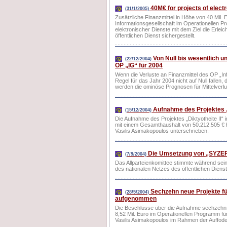
40M€ for projects of electro
(31/1/2005)
Zusätzliche Finanzmittel in Höhe von 40 Mil. 
Informationsgesellschaft im Operationellen P
elektronischer Dienste mit dem Ziel die Erlei
öffentlichen Dienst sichergestellt.
Von Null bis wesentlich u
(22/12/2004)
OP „IG“ für 2004
Wenn die Verluste an Finanzmittel des OP „I
Regel für das Jahr 2004 nicht auf Null fallen
werden die ominöse Prognosen für Mittelverlu
Aufnahme des Projektes „D
(15/12/2004)
Die Aufnahme des Projektes „Diktyotheite II“ 
mit einem Gesamthaushalt von 50.212.505 € ha
Vasilis Asimakopoulos unterschrieben.
Die Umsetzung von „SYZEFX
(7/9/2004)
Das Allparteienkomittee stimmte während sei
des nationalen Netzes des öffentlichen Dien
Sechzehn neue Projekte für
(28/5/2004)
aufgenommen
Die Beschlüsse über die Aufnahme sechzehn (
8,52 Mil. Euro im Operationellen Programm fü
Vasilis Asimakopoulos im Rahmen der Auffoder