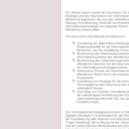
Für diesen Zweck wurde der Ausschuss für d
Strategie und des Wachstums der Informatio
Ministerrat gegründet, der nun das einheitlich
Planung, Koordinierung, Kontrolle und Entwic
Informationstechnologie auf nationaler Eben
öffentlichen Sektor bildet.
Der Ausschuss hat folgende Kompetenzen:
Gestaltung der allgemeinen Richtung
Regierungspolitik für die Informations
Bereichen, wie der Ausbildung, Fors
Bestimmung des Wachstumsrahmens 
Informationssysteme des öffentlichen
Bestimmung des Unterstützungsrahm
öffentlichen Dienstes für den Wachst
der Informationstechnologiesysteme.
Intensiverer Einsatz der Informations
öffentlichen Dienst durch die entspr
Programme
Gestaltung von Strategie für die Ko
Technologie mit dem Wachstum der In
nationalem Niveau.
Vorschlag zur erneuten Gestaltung de
die vollständigere Ausführung des O
„Informationsgesellschaft“ des 3en g
Förderkonzepts.
Der Informationstechnologieausschuss ist mit
Digitalen Strategie in Griechenland für die Pe
der Koordinierung aller Aktionen und Intervent
Träger beauftragt, die im Bezug mit der Übe
und der elektronischen Behördendienste (eGo