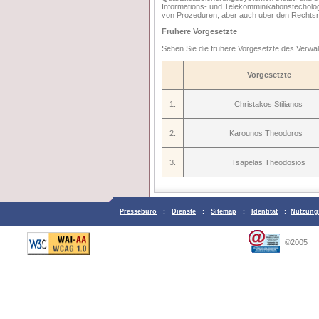
Informations- und Telekomminikationstecholog
von Prozeduren, aber auch uber den Rechtsr
Fruhere Vorgesetzte
Sehen Sie die fruhere Vorgesetzte des Verw
Vorgesetzte
1.
Christakos Stilianos
2.
Karounos Theodoros
3.
Tsapelas Theodosios
Pressebüro
:
Dienste
:
Sitemap
:
Identitat
:
Nutzung
©2005