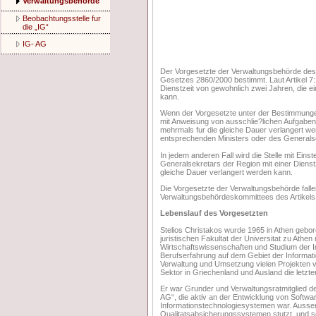
Verwaltungsbehörde
Beobachtungsstelle fur
die „IG“
IG- AG
Der Vorgesetzte der Verwaltungsbehörde des 
Gesetzes 2860/2000 bestimmt. Laut Artikel 7: 
Dienstzeit von gewohnlich zwei Jahren, die e
kann.
Wenn der Vorgesetzte unter der Bestimmungen
mit Anweisung von ausschlie?lichen Aufgaben f
mehrmals fur die gleiche Dauer verlangert we
entsprechenden Ministers oder des Generals
In jedem anderen Fall wird die Stelle mit Ein
Generalsekretars der Region mit einer Dienstz
gleiche Dauer verlangert werden kann.
Die Vorgesetzte der Verwaltungsbehörde falle
Verwaltungsbehördeskommittees des Artikel
Lebenslauf des Vorgesetzten
Stelios Christakos wurde 1965 in Athen geboren
juristischen Fakultat der Universitat zu Athe
Wirtschaftswissenschaften und Studium der In
Berufserfahrung auf dem Gebiet der Informat
Verwaltung und Umsetzung vielen Projekten v
Sektor in Griechenland und Ausland die letzt
Er war Grunder und Verwaltungsratmitglied
AG“, die aktiv an der Entwicklung von Softwa
Informationstechnologiesystemen war. Ausse
Qualitatsabsicherungssystemen stutzt, und s