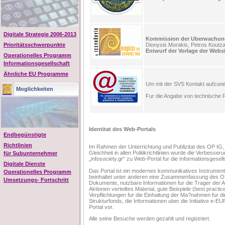
Programm Highlights
Digitale Strategie 2006-2013
Kommission der Uberwachun
Dionysis Morakis, Petros Koutz
Prioritätsschwerpunkte
Entwurf der Vorlage der Webs
Operationelles Programm
Informationsgesellschaft
Ähnliche EU Programme
Um mit der SVS Kontakt aufzu
Moglichkeiten
Fur die Angabe von technische P
Identitat des Web-Portals
Endbegünstigte
Richtlinien
Im Rahmen der Unterrichtung und Publizitat des OP IG, 
Gleichheit in allen Politikrichtlinien wurde die Verbe
für Subunternehmer
„infosociety.gr“ zu Web-Portal fur die Informationsgesell
Digitale Dienste
Das Portal ist ein modernes kommunikatives Instrument,
Operationelles Programm
beinhaltet unter anderen eine Zusammenfassung des OP
Umsetzungs- Fortschritt
Dokumente, nutzbare Informationen fur die Trager der A
Aktionen verteiltes Material, gute Beispiele (best practi
Verpflichtungen fur die Einhaltung der Ma?nahmen fur di
Strukturfonds, die Informationen uber die Initiative e-
Portal vor.
Alle seine Besuche werden gezahlt und registriert.