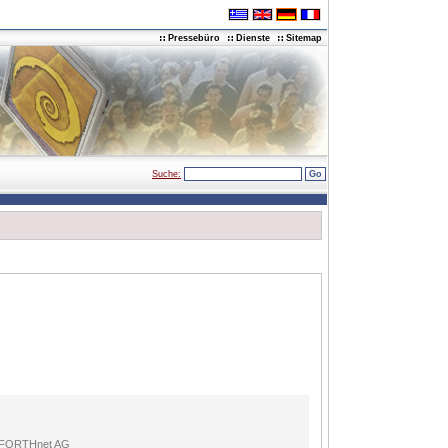
Pressebüro
Dienste
Sitemap
Suche:
 FORTHnet AG