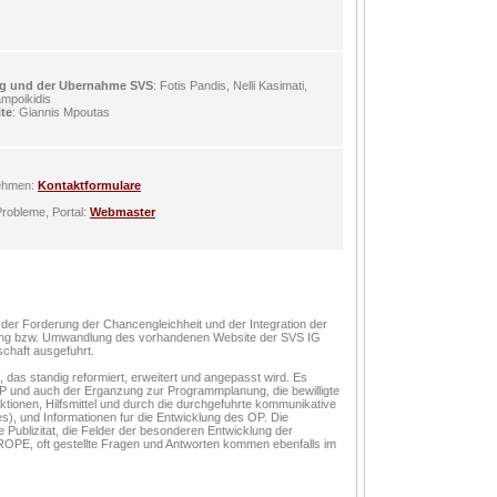
g und der Ubernahme SVS
: Fotis Pandis, Nelli Kasimati,
ampoikidis
ite
: Giannis Mpoutas
nehmen:
Kontaktformulare
robleme, Portal:
Webmaster
der Forderung der Chancengleichheit und der Integration der
sserung bzw. Umwandlung des vorhandenen Website der SVS IG
schaft ausgefuhrt.
 das standig reformiert, erweitert und angepasst wird. Es
 und auch der Erganzung zur Programmplanung, die bewilligte
ktionen, Hilfsmittel und durch die durchgefuhrte kommunikative
ces), und Informationen fur die Entwicklung des OP. Die
e Publizitat, die Felder der besonderen Entwicklung der
EUROPE, oft gestellte Fragen und Antworten kommen ebenfalls im