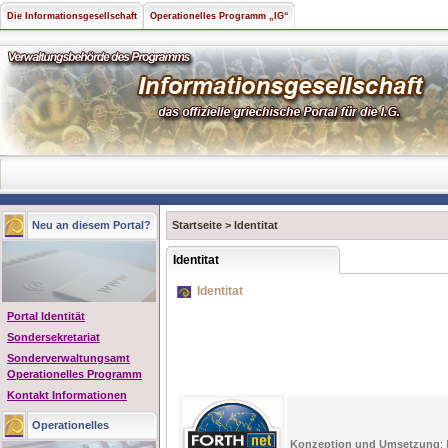
Die Informationsgesellschaft
Operationelles Programm „IG“
Neu an diesem Portal?
Startseite
>
Identitat
Identitat
Identitat
Portal Identität
Sondersekretariat
Sonderverwaltungsamt
Operationelles Programm
Kontakt Informationen
Operationelles
Konzeption und Umsetzung
: