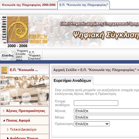
Κοινωνία της Πληροφορίας 2000-2006
Ε.Π. "Κοινωνία της Πληροφορίας"
Ψηφιακή
Ε.Π.
Ελλάδα
Είσοδος
"Ψηφιακή
2007-
Σύγκλιση"
2013
Ε.Π. "Κοινωνία ...
Αρχική Σελίδα
>
Ε.Π. "Κοινωνία της Πληροφορίας"
Ευρετήριο Αναδόχων
Στην ενότητα αυτή μπορείτε να αναζητήσετε στοιχεία 
επιλέγοντας Αξονα, Μέτρο ή Πρόσκληση.
Όνομα
αναδόχου
Άξονες Προτεραιότητας
Άξονας
Μέτρο
Ποιους Αφορά
Πρόσκληση:
Tελικοί Δικαιούχοι
Ανάδοχοι Έργων