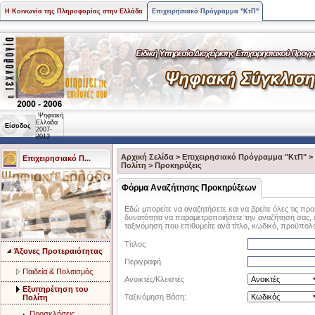
Η Κοινωνία της Πληροφορίας στην Ελλάδα
Επιχειρησιακό Πρόγραμμα "ΚτΠ"
Ψηφιακή
Ελλάδα
Είσοδος
2007-
2013
Αρχική Σελίδα
>
Επιχειρησιακό Πρόγραμμα "ΚτΠ"
>
Επιχειρησιακό Π...
Πολίτη
>
Προκηρύξεις
Φόρμα Αναζήτησης Προκηρύξεων
Εδώ μπορείτε να αναζητήσετε και να βρείτε όλες τις πρ
δυνατότητα να παραμετροποιήσετε την αναζήτησή σας, επ
ταξινόμηση που επιθυμείτε ανά τίτλο, κωδικό, προϋπολ
Τίτλος
Άξονες Προτεραιότητας
Περιγραφή
Παιδεία & Πολιτισμός
Ανοικτές/Κλειστές
Eξυπηρέτηση του
Ταξινόμηση Βάση:
Πολίτη
Προσκλήσεις