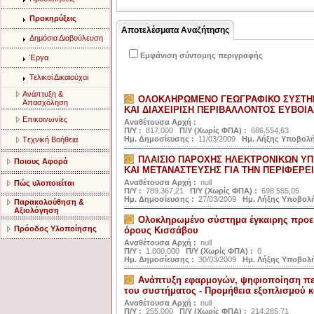
Προκηρύξεις
Αποτελέσματα Αναζήτησης
Δημόσια Διαβούλευση
Εμφάνιση σύντομης περιγραφής
Έργα
Τελικοί Δικαιούχοι
Aνάπτυξη &
ΟΛΟΚΛΗΡΩΜΕΝΟ ΓΕΩΓΡΑΦΙΚΟ ΣΥΣΤΗ
Aπασχόληση
ΚΑΙ ΔΙΑΧΕΙΡΙΣΗ ΠΕΡΙΒΑΛΛΟΝΤΟΣ ΕΥΒΟΙΑ
Eπικοινωνίες
Αναθέτουσα Αρχή :
Π/Υ :
817.000
Π/Υ (Χωρίς ΦΠΑ) :
686.554,63
Ημ. Δημοσίευσης :
11/03/2009
Ημ. Λήξης Υποβολή
Tεχνική Bοήθεια
ΠΛΑΙΣΙΟ ΠΑΡΟΧΗΣ ΗΛΕΚΤΡΟΝΙΚΩΝ ΥΠ
Ποιους Αφορά
ΚΑΙ ΜΕΤΑΝΑΣΤΕΥΣΗΣ ΓΙΑ ΤΗΝ ΠΕΡΙΦΕΡΕΙ
Αναθέτουσα Αρχή :
null
Πώς υλοποιείται
Π/Υ :
789.367,21
Π/Υ (Χωρίς ΦΠΑ) :
698.555,05
Ημ. Δημοσίευσης :
27/03/2009
Ημ. Λήξης Υποβολή
Παρακολούθηση &
Αξιολόγηση
Ολοκληρωμένο σύστημα έγκαιρης προε
Πρόοδος Υλοποίησης
όρους Κισσάβου
Αναθέτουσα Αρχή :
null
Π/Υ :
1.000.000
Π/Υ (Χωρίς ΦΠΑ) :
0
Ημ. Δημοσίευσης :
30/03/2009
Ημ. Λήξης Υποβολή
Ανάπτυξη εφαρμογών, ψηφιοποίηση πε
του συστήματος - Προμήθεια εξοπλισμού κ
Αναθέτουσα Αρχή :
null
Π/Υ :
255.000
Π/Υ (Χωρίς ΦΠΑ) :
214.285,71