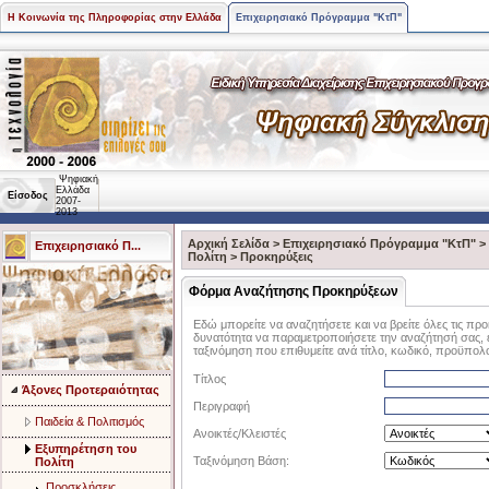
Η Κοινωνία της Πληροφορίας στην Ελλάδα
Επιχειρησιακό Πρόγραμμα "ΚτΠ"
Ψηφιακή
Ελλάδα
Είσοδος
2007-
2013
Αρχική Σελίδα
>
Επιχειρησιακό Πρόγραμμα "ΚτΠ"
>
Επιχειρησιακό Π...
Πολίτη
>
Προκηρύξεις
Φόρμα Αναζήτησης Προκηρύξεων
Εδώ μπορείτε να αναζητήσετε και να βρείτε όλες τις πρ
δυνατότητα να παραμετροποιήσετε την αναζήτησή σας, επ
ταξινόμηση που επιθυμείτε ανά τίτλο, κωδικό, προϋπολ
Τίτλος
Άξονες Προτεραιότητας
Περιγραφή
Παιδεία & Πολιτισμός
Ανοικτές/Κλειστές
Eξυπηρέτηση του
Ταξινόμηση Βάση:
Πολίτη
Προσκλήσεις