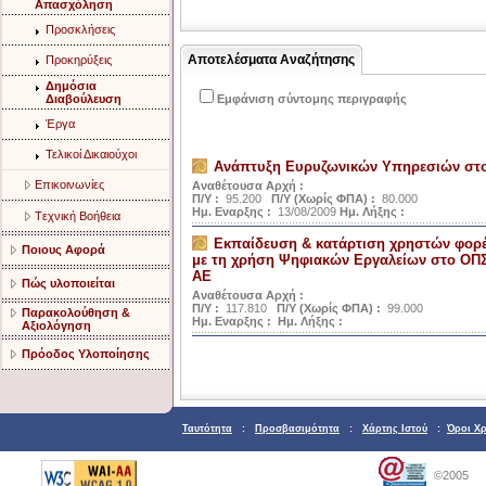
Aπασχόληση
Προσκλήσεις
Αποτελέσματα Αναζήτησης
Προκηρύξεις
Δημόσια
Διαβούλευση
Εμφάνιση σύντομης περιγραφής
Έργα
Τελικοί Δικαιούχοι
Ανάπτυξη Ευρυζωνικών Υπηρεσιών στ
Eπικοινωνίες
Αναθέτουσα Αρχή :
Π/Υ :
95.200
Π/Υ (Χωρίς ΦΠΑ) :
80.000
Ημ. Εναρξης :
13/08/2009
Ημ. Λήξης :
Tεχνική Bοήθεια
Εκπαίδευση & κατάρτιση χρηστών φορέ
Ποιους Αφορά
με τη χρήση Ψηφιακών Εργαλείων στο ΟΠΣ
ΑΕ
Πώς υλοποιείται
Αναθέτουσα Αρχή :
Π/Υ :
117.810
Π/Υ (Χωρίς ΦΠΑ) :
99.000
Παρακολούθηση &
Ημ. Εναρξης :
Ημ. Λήξης :
Αξιολόγηση
Πρόοδος Υλοποίησης
Ταυτότητα
:
Προσβασιμότητα
:
Χάρτης Ιστού
:
Όροι Χ
©2005