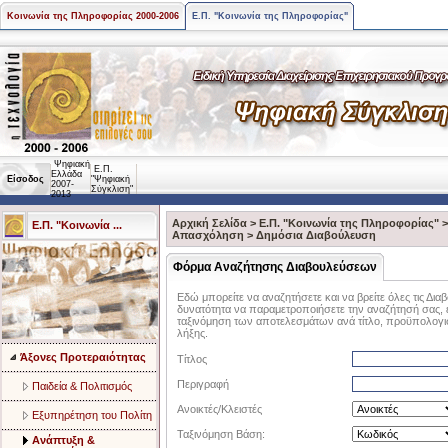
Κοινωνία της Πληροφορίας 2000-2006
Ε.Π. "Κοινωνία της Πληροφορίας"
Ψηφιακή
Ε.Π.
Ελλάδα
Είσοδος
"Ψηφιακή
2007-
Σύγκλιση"
2013
Αρχική Σελίδα
>
Ε.Π. "Κοινωνία της Πληροφορίας"
Ε.Π. "Κοινωνία ...
Aπασχόληση
>
Δημόσια Διαβούλευση
Φόρμα Αναζήτησης Διαβουλεύσεων
Εδώ μπορείτε να αναζητήσετε και να βρείτε όλες τις Διαβ
δυνατότητα να παραμετροποιήσετε την αναζήτησή σας, επ
ταξινόμηση των αποτελεσμάτων ανά τίτλο, προϋπολογισ
λήξης.
Άξονες Προτεραιότητας
Τίτλος
Περιγραφή
Παιδεία & Πολιτισμός
Ανοικτές/Κλειστές
Eξυπηρέτηση του Πολίτη
Ταξινόμηση Βάση:
Aνάπτυξη &