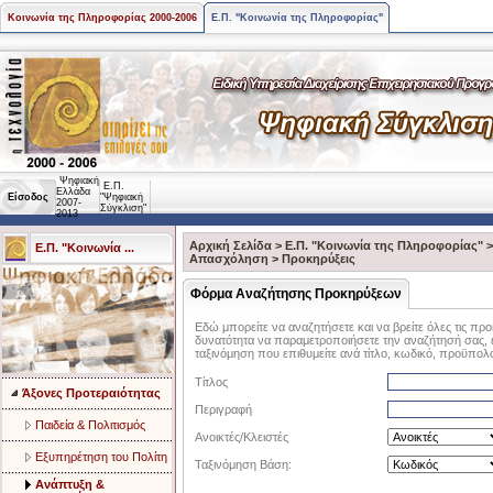
Κοινωνία της Πληροφορίας 2000-2006
Ε.Π. "Κοινωνία της Πληροφορίας"
Ψηφιακή
Ε.Π.
Ελλάδα
Είσοδος
"Ψηφιακή
2007-
Σύγκλιση"
2013
Αρχική Σελίδα
>
Ε.Π. "Κοινωνία της Πληροφορίας"
Ε.Π. "Κοινωνία ...
Aπασχόληση
>
Προκηρύξεις
Φόρμα Αναζήτησης Προκηρύξεων
Εδώ μπορείτε να αναζητήσετε και να βρείτε όλες τις πρ
δυνατότητα να παραμετροποιήσετε την αναζήτησή σας, επ
ταξινόμηση που επιθυμείτε ανά τίτλο, κωδικό, προϋπολ
Τίτλος
Άξονες Προτεραιότητας
Περιγραφή
Παιδεία & Πολιτισμός
Ανοικτές/Κλειστές
Eξυπηρέτηση του Πολίτη
Ταξινόμηση Βάση:
Aνάπτυξη &