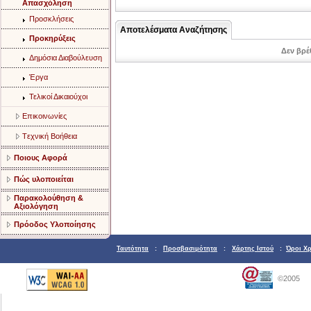
Aπασχόληση
Προσκλήσεις
Αποτελέσματα Αναζήτησης
Προκηρύξεις
Δεν βρέ
Δημόσια Διαβούλευση
Έργα
Τελικοί Δικαιούχοι
Eπικοινωνίες
Tεχνική Bοήθεια
Ποιους Αφορά
Πώς υλοποιείται
Παρακολούθηση &
Αξιολόγηση
Πρόοδος Υλοποίησης
Ταυτότητα
:
Προσβασιμότητα
:
Χάρτης Ιστού
:
Όροι Χ
©2005