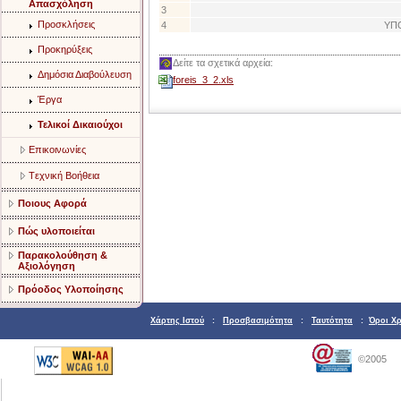
Aπασχόληση
3
Προσκλήσεις
4
ΥΠ
Προκηρύξεις
Δείτε τα σχετικά αρχεία:
Δημόσια Διαβούλευση
foreis_3_2.xls
Έργα
Τελικοί Δικαιούχοι
Eπικοινωνίες
Tεχνική Bοήθεια
Ποιους Αφορά
Πώς υλοποιείται
Παρακολούθηση &
Αξιολόγηση
Πρόοδος Υλοποίησης
Χάρτης Ιστού
:
Προσβασιμότητα
:
Ταυτότητα
:
Όροι Χ
©2005