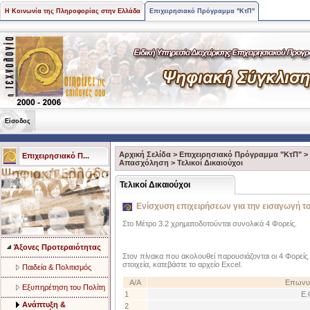
Η Κοινωνία της Πληροφορίας στην Ελλάδα
Επιχειρησιακό Πρόγραμμα "ΚτΠ"
Είσοδος
Αρχική Σελίδα
>
Επιχειρησιακό Πρόγραμμα "ΚτΠ"
>
Επιχειρησιακό Π...
Aπασχόληση
>
Τελικοί Δικαιούχοι
Τελικοί Δικαιούχοι
Ενίσχυση επιχειρήσεων για την εισαγωγή τ
Στο Μέτρο 3.2 χρηματοδοτούνται συνολικά 4 Φορείς.
Άξονες Προτεραιότητας
Στον πίνακα που ακολουθεί παρουσιάζονται οι 4 Φορείς
στοιχεία, κατεβάστε το αρχείο Excel.
Παιδεία & Πολιτισμός
A/A
Επωνυμ
Eξυπηρέτηση του Πολίτη
1
Ε.
Aνάπτυξη &
2