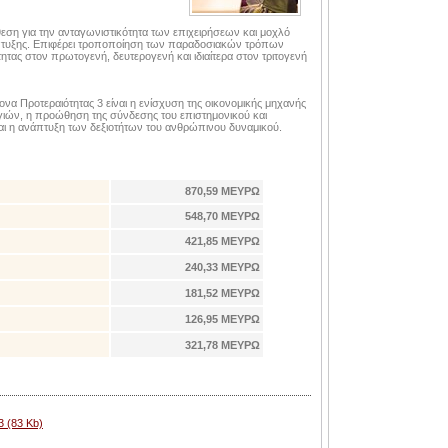
θεση για την ανταγωνιστικότητα των επιχειρήσεων και μοχλό
άπτυξης. Επιφέρει τροποποίηση των παραδοσιακών τρόπων
τητας στον πρωτογενή, δευτερογενή και ιδιαίτερα στον τριτογενή
ονα Προτεραιότητας 3 είναι η ενίσχυση της οικονομικής μηχανής
γιών, η προώθηση της σύνδεσης του επιστημονικού και
αι η ανάπτυξη των δεξιοτήτων του ανθρώπινου δυναμικού.
870,59 ΜΕΥΡΩ
548,70 ΜΕΥΡΩ
421,85 ΜΕΥΡΩ
240,33 ΜΕΥΡΩ
181,52 ΜΕΥΡΩ
126,95 ΜΕΥΡΩ
321,78 ΜΕΥΡΩ
 (83 Kb)