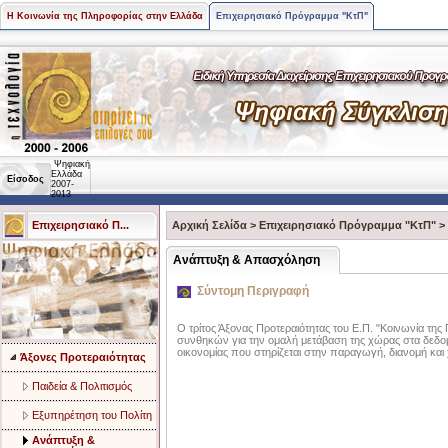
Η Κοινωνία της Πληροφορίας στην Ελλάδα
Επιχειρησιακό Πρόγραμμα "ΚτΠ"
Ψηφιακή
Ελλάδα
Είσοδος
2007-
2013
Επιχειρησιακό Π...
Αρχική Σελίδα
>
Επιχειρησιακό Πρόγραμμα "ΚτΠ"
>
Aνάπτυξη & Aπασχόληση
Σύντομη Περιγραφή
Ο τρίτος Άξονας Προτεραιότητας του Ε.Π. "Κοινωνία της
συνθηκών για την ομαλή μετάβαση της χώρας στα δεδομ
οικονομίας που στηρίζεται στην παραγωγή, διανομή κα
Άξονες Προτεραιότητας
Παιδεία & Πολιτισμός
Eξυπηρέτηση του Πολίτη
Aνάπτυξη &