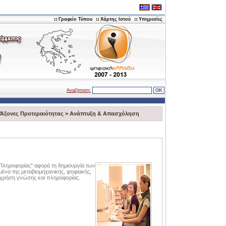
Γραφείο Τύπου
Χάρτης Ιστού
Υπηρεσίες
Αναζήτηση:
Άξονες Προτεραιότητας
>
Aνάπτυξη & Aπασχόληση
 Πληροφορίας" αφορά τη δημιουργία των
ένα της μεταβιομηχανικής, ψηφιακής,
ι χρήση γνώσης και πληροφορίας.