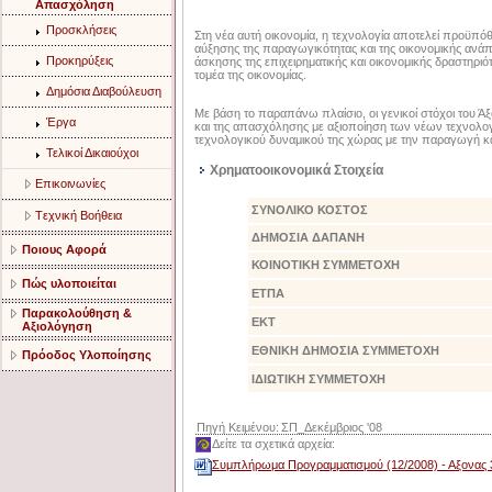
Aπασχόληση
Προσκλήσεις
Στη νέα αυτή οικονομία, η τεχνολογία αποτελεί προϋπό
αύξησης της παραγωγικότητας και της οικονομικής αν
Προκηρύξεις
άσκησης της επιχειρηματικής και οικονομικής δραστηριό
τομέα της οικονομίας.
Δημόσια Διαβούλευση
Με βάση το παραπάνω πλαίσιο, οι γενικοί στόχοι του Άξ
Έργα
και της απασχόλησης με αξιοποίηση των νέων τεχνολο
τεχνολογικού δυναμικού της χώρας με την παραγωγή κ
Τελικοί Δικαιούχοι
Χρηματοοικονομικά Στοιχεία
Eπικοινωνίες
ΣΥΝΟΛΙΚΟ ΚΟΣΤΟΣ
Tεχνική Bοήθεια
ΔΗΜΟΣΙΑ ΔΑΠΑΝΗ
Ποιους Αφορά
ΚΟΙΝΟΤΙΚΗ ΣΥΜΜΕΤΟΧΗ
Πώς υλοποιείται
ΕΤΠΑ
Παρακολούθηση &
ΕΚΤ
Αξιολόγηση
ΕΘΝΙΚΗ ΔΗΜΟΣΙΑ ΣΥΜΜΕΤΟΧΗ
Πρόοδος Υλοποίησης
ΙΔΙΩΤΙΚΗ ΣΥΜΜΕΤΟΧΗ
Πηγή Κειμένου:
ΣΠ_Δεκέμβριος '08
Δείτε τα σχετικά αρχεία:
Συμπλήρωμα Προγραμματισμού (12/2008) - Αξονας 3