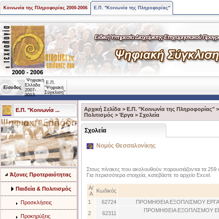
Κοινωνία της Πληροφορίας 2000-2006
Ε.Π. "Κοινωνία της Πληροφορίας"
Ψηφιακή
Ε.Π.
Ελλάδα
Είσοδος
"Ψηφιακή
2007-
Σύγκλιση"
2013
Αρχική Σελίδα
>
Ε.Π. "Κοινωνία της Πληροφορίας"
Ε.Π. "Κοινωνία ...
Πολιτισμός
>
Έργα
>
Σχολεία
Σχολεία
Νομός Θεσσαλονίκης
Στους πίνακες που ακολουθούν παρουσιάζονται τα 259 
Άξονες Προτεραιότητας
Για περισσότερα στοιχεία, κατεβάστε το αρχείο Excel.
Α/
Παιδεία & Πολιτισμός
Κωδικός
Α
1
62724
ΠΡΟΜΗΘΕΙΑ ΕΞΟΠΛΙΣΜΟΥ ΕΡΓ
Προσκλήσεις
ΠΡΟΜΗΘΕΙΑ ΕΞΟΠΛΙΣΜΟΥ Ε
2
62311
Προκηρύξεις