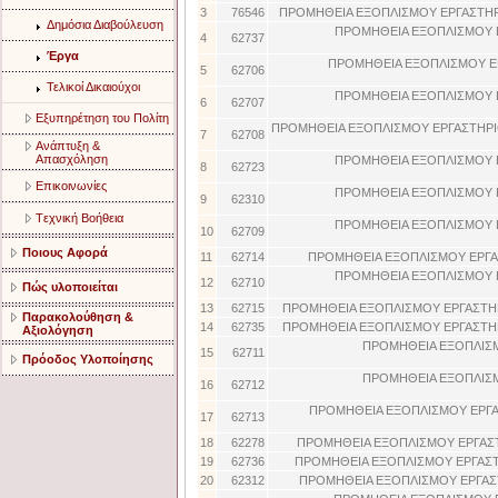
3
76546
ΠΡΟΜΗΘΕΙΑ ΕΞΟΠΛΙΣΜΟΥ ΕΡΓΑΣΤΗΡ
Δημόσια Διαβούλευση
ΠΡΟΜΗΘΕΙΑ ΕΞΟΠΛΙΣΜΟΥ 
4
62737
Έργα
ΠΡΟΜΗΘΕΙΑ ΕΞΟΠΛΙΣΜΟΥ Ε
5
62706
Τελικοί Δικαιούχοι
ΠΡΟΜΗΘΕΙΑ ΕΞΟΠΛΙΣΜΟΥ 
6
62707
Eξυπηρέτηση του Πολίτη
ΠΡΟΜΗΘΕΙΑ ΕΞΟΠΛΙΣΜΟΥ ΕΡΓΑΣΤΗΡ
7
62708
Aνάπτυξη &
Aπασχόληση
ΠΡΟΜΗΘΕΙΑ ΕΞΟΠΛΙΣΜΟΥ 
8
62723
Eπικοινωνίες
ΠΡΟΜΗΘΕΙΑ ΕΞΟΠΛΙΣΜΟΥ 
9
62310
Tεχνική Bοήθεια
ΠΡΟΜΗΘΕΙΑ ΕΞΟΠΛΙΣΜΟΥ 
10
62709
Ποιους Αφορά
11
62714
ΠΡΟΜΗΘΕΙΑ ΕΞΟΠΛΙΣΜΟΥ ΕΡΓ
ΠΡΟΜΗΘΕΙΑ ΕΞΟΠΛΙΣΜΟΥ 
12
62710
Πώς υλοποιείται
13
62715
ΠΡΟΜΗΘΕΙΑ ΕΞΟΠΛΙΣΜΟΥ ΕΡΓΑΣΤΗ
Παρακολούθηση &
14
62735
ΠΡΟΜΗΘΕΙΑ ΕΞΟΠΛΙΣΜΟΥ ΕΡΓΑΣΤΗ
Αξιολόγηση
ΠΡΟΜΗΘΕΙΑ ΕΞΟΠΛΙΣ
15
62711
Πρόοδος Υλοποίησης
ΠΡΟΜΗΘΕΙΑ ΕΞΟΠΛΙΣ
16
62712
ΠΡΟΜΗΘΕΙΑ ΕΞΟΠΛΙΣΜΟΥ ΕΡΓΑ
17
62713
18
62278
ΠΡΟΜΗΘΕΙΑ ΕΞΟΠΛΙΣΜΟΥ ΕΡΓΑΣ
19
62736
ΠΡΟΜΗΘΕΙΑ ΕΞΟΠΛΙΣΜΟΥ ΕΡΓΑΣ
20
62312
ΠΡΟΜΗΘΕΙΑ ΕΞΟΠΛΙΣΜΟΥ ΕΡΓΑΣ