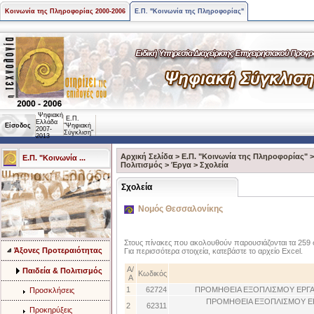
Κοινωνία της Πληροφορίας 2000-2006
Ε.Π. "Κοινωνία της Πληροφορίας"
Ψηφιακή
Ε.Π.
Ελλάδα
Είσοδος
"Ψηφιακή
2007-
Σύγκλιση"
2013
Αρχική Σελίδα
>
Ε.Π. "Κοινωνία της Πληροφορίας"
Ε.Π. "Κοινωνία ...
Πολιτισμός
>
Έργα
>
Σχολεία
Σχολεία
Νομός Θεσσαλονίκης
Στους πίνακες που ακολουθούν παρουσιάζονται τα 259 
Άξονες Προτεραιότητας
Για περισσότερα στοιχεία, κατεβάστε το αρχείο Excel.
Α/
Παιδεία & Πολιτισμός
Κωδικός
Α
1
62724
ΠΡΟΜΗΘΕΙΑ ΕΞΟΠΛΙΣΜΟΥ ΕΡΓ
Προσκλήσεις
ΠΡΟΜΗΘΕΙΑ ΕΞΟΠΛΙΣΜΟΥ Ε
2
62311
Προκηρύξεις