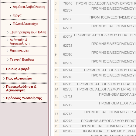
3
76546
ΠΡΟΜΗΘΕΙΑ ΕΞΟΠΛΙΣΜΟΥ ΕΡΓΑΣΤΗΡ
Δημόσια Διαβούλευση
ΠΡΟΜΗΘΕΙΑ ΕΞΟΠΛΙΣΜΟΥ 
4
62737
Έργα
ΠΡΟΜΗΘΕΙΑ ΕΞΟΠΛΙΣΜΟΥ Ε
5
62706
Τελικοί Δικαιούχοι
ΠΡΟΜΗΘΕΙΑ ΕΞΟΠΛΙΣΜΟΥ 
6
62707
Eξυπηρέτηση του Πολίτη
ΠΡΟΜΗΘΕΙΑ ΕΞΟΠΛΙΣΜΟΥ ΕΡΓΑΣΤΗΡ
7
62708
Aνάπτυξη &
Aπασχόληση
ΠΡΟΜΗΘΕΙΑ ΕΞΟΠΛΙΣΜΟΥ 
8
62723
Eπικοινωνίες
ΠΡΟΜΗΘΕΙΑ ΕΞΟΠΛΙΣΜΟΥ 
9
62310
Tεχνική Bοήθεια
ΠΡΟΜΗΘΕΙΑ ΕΞΟΠΛΙΣΜΟΥ 
10
62709
Ποιους Αφορά
11
62714
ΠΡΟΜΗΘΕΙΑ ΕΞΟΠΛΙΣΜΟΥ ΕΡΓ
ΠΡΟΜΗΘΕΙΑ ΕΞΟΠΛΙΣΜΟΥ 
12
62710
Πώς υλοποιείται
13
62715
ΠΡΟΜΗΘΕΙΑ ΕΞΟΠΛΙΣΜΟΥ ΕΡΓΑΣΤΗ
Παρακολούθηση &
14
62735
ΠΡΟΜΗΘΕΙΑ ΕΞΟΠΛΙΣΜΟΥ ΕΡΓΑΣΤΗ
Αξιολόγηση
ΠΡΟΜΗΘΕΙΑ ΕΞΟΠΛΙΣ
15
62711
Πρόοδος Υλοποίησης
ΠΡΟΜΗΘΕΙΑ ΕΞΟΠΛΙΣ
16
62712
ΠΡΟΜΗΘΕΙΑ ΕΞΟΠΛΙΣΜΟΥ ΕΡΓΑ
17
62713
18
62278
ΠΡΟΜΗΘΕΙΑ ΕΞΟΠΛΙΣΜΟΥ ΕΡΓΑΣ
19
62736
ΠΡΟΜΗΘΕΙΑ ΕΞΟΠΛΙΣΜΟΥ ΕΡΓΑΣ
20
62312
ΠΡΟΜΗΘΕΙΑ ΕΞΟΠΛΙΣΜΟΥ ΕΡΓΑΣ