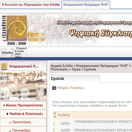
Η Κοινωνία της Πληροφορίας στην Ελλάδα
Επιχειρησιακό Πρόγραμμα "ΚτΠ"
Ψηφιακή
Ελλάδα
Είσοδος
2007-
2013
Αρχική Σελίδα
>
Επιχειρησιακό Πρόγραμμα "ΚτΠ"
>
Επιχειρησιακό Π...
Πολιτισμός
>
Έργα
>
Σχολεία
Σχολεία
Νομός Πειραιώς
Στους πίνακες που ακολουθούν παρουσιάζονται τα 144 
Άξονες Προτεραιότητας
Για περισσότερα στοιχεία, κατεβάστε το αρχείο Excel.
Α/
Παιδεία & Πολιτισμός
Κωδικός
Α
^ΠΡΟΜΗΘΕΙΑ ΕΞΟΠΛΙΣΜΟΥ ΕΡΓΑΣΤΗ
Προσκλήσεις
1
62931
Προκηρύξεις
2
62928
ΠΡΟΜΗΘΕΙΑ ΕΞΟΠΛΙΣΜΟΥ ΕΡΓΑΣΤΗΡ