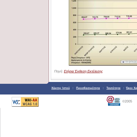
Πηγή:
Ετήσια Έκθεση Εκτέλεσης
Χάρτης Ιστού
:
Προσβασιμότητα
:
Ταυτότητα
:
Όροι Χ
©2005