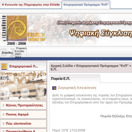
Η Κοινωνία της Πληροφορίας στην Ελλάδα
Επιχειρησιακό Πρόγραμμα "ΚτΠ"
Ψηφιακή
Ελλάδα
Είσοδος
2007-
2013
Αρχική Σελίδα
>
Επιχειρησιακό Πρόγραμμα "ΚτΠ"
>
Επιχειρησιακό Π...
Ε.Π.
Πορεία Ε.Π.
Συγκριτική Απεικόνιση
Δείτε τη γραφική απεικόνιση της πορείας του Επιχειρη
προϋπολογισμό, τις προσκλήσεις, τα ενταγμένα έργα, τι
εξέλιξης του Επιχειρησιακού από την αρχή του Προγράμμ
Άξονες Προτεραιότητας
Ποιους Αφορά
Πορεία Εξέλιξης Επ
Πώς υλοποιείται
Πηγή: ΟΠΣ 17/11/2008
Παρακολούθηση &