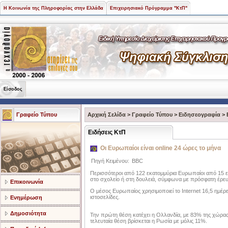
Η Κοινωνία της Πληροφορίας στην Ελλάδα
Επιχειρησιακό Πρόγραμμα "ΚτΠ"
Είσοδος
Γραφείο Τύπου
Αρχική Σελίδα
>
Γραφείο Τύπου
>
Ειδησεογραφία
>
Ειδήσεις ΚτΠ
Οι Ευρωπαίοι είναι online 24 ώρες το μήνα
Πηγή Κειμένου:
BBC
Περισσότεροι από 122 εκατομμύρια Ευρωπαίοι από 15 ετ
στο σχολείο ή στη δουλειά, σύμφωνα με πρόσφατη έρευ
Επικοινωνία
Ο μέσος Ευρωπαίος χρησιμοποιεί το Internet 16,5 ημέρες
ιστοσελίδες.
Ενημέρωση
Δημοσιότητα
Την πρώτη θέση κατέχει η Ολλανδία, με 83% της χώρας 
τελευταία θέση βρίσκεται η Ρωσία με μόλις 11%.