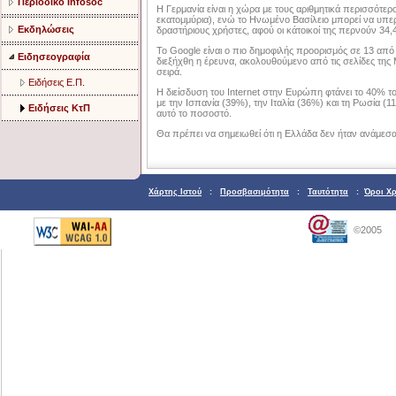
Περιοδικό Infosoc
Η Γερμανία είναι η χώρα με τους αριθμητικά περισσότερο
εκατομμύρια), ενώ το Ηνωμένο Βασίλειο μπορεί να υπερ
Εκδηλώσεις
δραστήριους χρήστες, αφού οι κάτοικοί της περνούν 34,
Το Google είναι ο πιο δημοφιλής προορισμός σε 13 από 
Ειδησεογραφία
διεξήχθη η έρευνα, ακολουθούμενο από τις σελίδες της M
σειρά.
Ειδήσεις Ε.Π.
Η διείσδυση του Internet στην Ευρώπη φτάνει το 40% 
με την Ισπανία (39%), την Ιταλία (36%) και τη Ρωσία 
Ειδήσεις ΚτΠ
αυτό το ποσοστό.
Θα πρέπει να σημειωθεί ότι η Ελλάδα δεν ήταν ανάμεσ
Χάρτης Ιστού
:
Προσβασιμότητα
:
Ταυτότητα
:
Όροι Χ
©2005