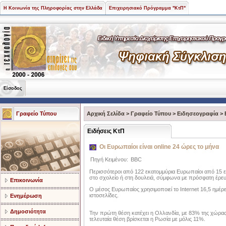
Η Κοινωνία της Πληροφορίας στην Ελλάδα
Επιχειρησιακό Πρόγραμμα "ΚτΠ"
Είσοδος
Γραφείο Τύπου
Αρχική Σελίδα
>
Γραφείο Τύπου
>
Ειδησεογραφία
>
Ειδήσεις ΚτΠ
Οι Ευρωπαίοι είναι online 24 ώρες το μήνα
Πηγή Κειμένου:
BBC
Περισσότεροι από 122 εκατομμύρια Ευρωπαίοι από 15 ετ
στο σχολείο ή στη δουλειά, σύμφωνα με πρόσφατη έρευ
Επικοινωνία
Ο μέσος Ευρωπαίος χρησιμοποιεί το Internet 16,5 ημέρες
ιστοσελίδες.
Ενημέρωση
Δημοσιότητα
Την πρώτη θέση κατέχει η Ολλανδία, με 83% της χώρας 
τελευταία θέση βρίσκεται η Ρωσία με μόλις 11%.