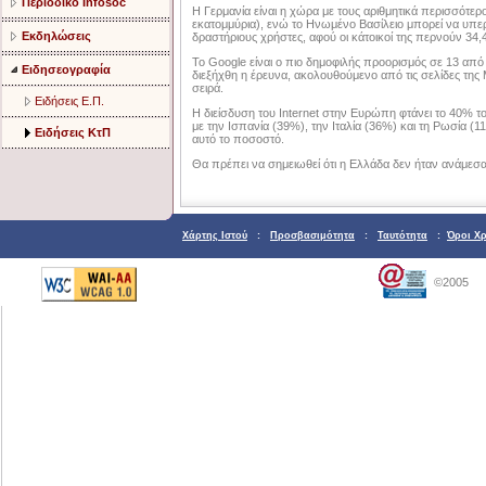
Περιοδικό Infosoc
Η Γερμανία είναι η χώρα με τους αριθμητικά περισσότερο
εκατομμύρια), ενώ το Ηνωμένο Βασίλειο μπορεί να υπερ
Εκδηλώσεις
δραστήριους χρήστες, αφού οι κάτοικοί της περνούν 34,
Το Google είναι ο πιο δημοφιλής προορισμός σε 13 από 
Ειδησεογραφία
διεξήχθη η έρευνα, ακολουθούμενο από τις σελίδες της M
σειρά.
Ειδήσεις Ε.Π.
Η διείσδυση του Internet στην Ευρώπη φτάνει το 40% 
με την Ισπανία (39%), την Ιταλία (36%) και τη Ρωσία 
Ειδήσεις ΚτΠ
αυτό το ποσοστό.
Θα πρέπει να σημειωθεί ότι η Ελλάδα δεν ήταν ανάμεσ
Χάρτης Ιστού
:
Προσβασιμότητα
:
Ταυτότητα
:
Όροι Χ
©2005