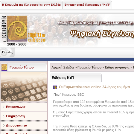
Η Κοινωνία της Πληροφορίας στην Ελλάδα
Επιχειρησιακό Πρόγραμμα "ΚτΠ"
Είσοδος
Γραφείο Τύπου
Αρχική Σελίδα
>
Γραφείο Τύπου
>
Ειδησεογραφία
>
Ειδήσεις ΚτΠ
Οι Ευρωπαίοι είναι online 24 ώρες το μήνα
Πηγή Κειμένου:
BBC
Περισσότεροι από 122 εκατομμύρια Ευρωπαίοι από 15 ετ
στο σχολείο ή στη δουλειά, σύμφωνα με πρόσφατη έρευ
Επικοινωνία
Ο μέσος Ευρωπαίος χρησιμοποιεί το Internet 16,5 ημέρες
ιστοσελίδες.
Ενημέρωση
Δημοσιότητα
Την πρώτη θέση κατέχει η Ολλανδία, με 83% της χώρας 
τελευταία θέση βρίσκεται η Ρωσία με μόλις 11%.