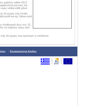
υς χρήστες online (32,5
ηφανεύεται για τους πιο
4 ώρες online κάθε μήνα.
τις 16 χώρες στις οποίες
icrosoft και της Yahoo κατά
του πληθυσμού άνω των 15,
(11%) να πέφτουν κάτω από
α στις 16 χώρες που ερεύνησε η comScore.
ρήσης
:
Επισκεψιμότητα Κόμβου