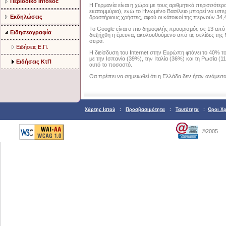
Περιοδικό Infosoc
Η Γερμανία είναι η χώρα με τους αριθμητικά περισσότερο
εκατομμύρια), ενώ το Ηνωμένο Βασίλειο μπορεί να υπερ
Εκδηλώσεις
δραστήριους χρήστες, αφού οι κάτοικοί της περνούν 34,
Το Google είναι ο πιο δημοφιλής προορισμός σε 13 από 
Ειδησεογραφία
διεξήχθη η έρευνα, ακολουθούμενο από τις σελίδες της M
σειρά.
Ειδήσεις Ε.Π.
Η διείσδυση του Internet στην Ευρώπη φτάνει το 40% 
με την Ισπανία (39%), την Ιταλία (36%) και τη Ρωσία 
Ειδήσεις ΚτΠ
αυτό το ποσοστό.
Θα πρέπει να σημειωθεί ότι η Ελλάδα δεν ήταν ανάμεσ
Χάρτης Ιστού
:
Προσβασιμότητα
:
Ταυτότητα
:
Όροι Χ
©2005