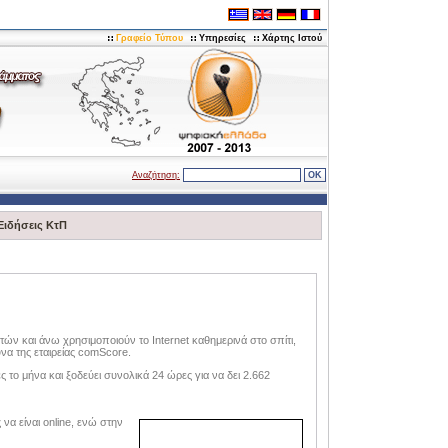
Γραφείο Τύπου
Υπηρεσίες
Χάρτης Ιστού
Αναζήτηση:
Ειδήσεις ΚτΠ
ών και άνω χρησιμοποιούν το Internet καθημερινά στο σπίτι,
να της εταιρείας comScore.
 το μήνα και ξοδεύει συνολικά 24 ώρες για να δει 2.662
να είναι online, ενώ στην