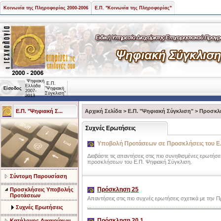
Κοινωνία της Πληροφορίας 2000-2006
Ε.Π. "Κοινωνία της Πληροφορίας"
Ψηφιακή
Ε.Π.
Ελλάδα
Είσοδος
"Ψηφιακή
2007-
Σύγκλιση"
2013
Ε.Π. "Ψηφιακή Σ...
Αρχική Σελίδα
>
Ε.Π. "Ψηφιακή Σύγκλιση"
>
Προσκλ
Συχνές Ερωτήσεις
Υποβολή Προτάσεων σε Προσκλήσεις του Ε.
Διαβάστε τις απαντήσεις στις πιο συνηθισμένες ερωτήσε
προσκλήσεων του Ε.Π. Ψηφιακή Σύγκλιση.
Σύντομη Παρουσίαση
Πρόσκληση 25
Προσκλήσεις Υποβολής
Προτάσεων
Απαντήσεις στις πιο συχνές ερωτήσεις σχετικά με την 
Συχνές Ερωτήσεις
Πρόσκληση 20.1
Κατάλογος Δικαιούχων