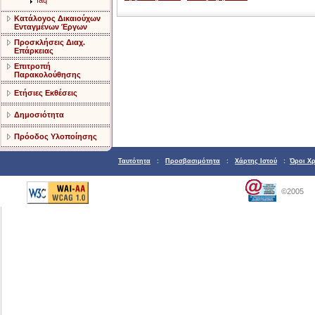
faq
Κατάλογος Δικαιούχων
Ενταγμένων Έργων
Προσκλήσεις Διαχ.
Επάρκειας
Επιτροπή
Παρακολούθησης
Ετήσιες Εκθέσεις
Δημοσιότητα
Πρόοδος Υλοποίησης
Ταυτότητα
:
Προσβασιμότητα
:
Χάρτης Ιστού
:
Όροι Χ
©2005