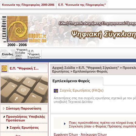
Κοινωνία της Πληροφορίας 2000-2006
Ε.Π. "Κοινωνία της Πληροφορίας"
Ψηφιακή
Ε.Π.
Ελλάδα
Είσοδος
"Ψηφιακή
2007-
Σύγκλιση"
2013
Αρχική Σελίδα
>
Ε.Π. "Ψηφιακή Σύγκλιση"
>
Προσκλ
Ε.Π. "Ψηφιακή Σ...
Ερωτήσεις
>
Εμπλεκόμενοι Φορείς
Εμπλεκόμενοι Φορείς
Συχνές Ερωτήσεις (FAQs)
Απαντήσεις στις πιο συχνές ερωτήσεις σχετικά με τον
υποβολή Τεχνικού Δελτίου
Σύντομη Παρουσίαση
Προσκλήσεις Υποβολής
Προτάσεων
Ποιες προϋποθέσεις πρέπει να πληροί ένας 
Σύγκλιση (όταν ο Φορέας Πρότασης συμπίπτει
Συχνές Ερωτήσεις
Εμφάνιση Όλων
-
Άπόκρυψη Όλων