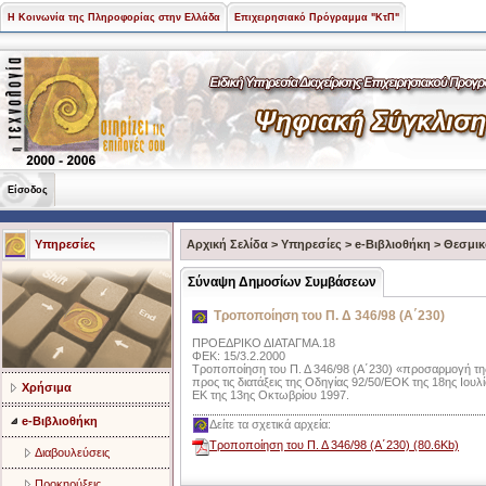
Η Κοινωνία της Πληροφορίας στην Ελλάδα
Επιχειρησιακό Πρόγραμμα "ΚτΠ"
Είσοδος
Υπηρεσίες
Αρχική Σελίδα
>
Υπηρεσίες
>
e-Βιβλιοθήκη
>
Θεσμικ
Σύναψη Δημοσίων Συμβάσεων
Τροποποίηση του Π. Δ 346/98 (Α΄230)
ΠΡΟΕΔΡΙΚΟ ΔΙΑΤΑΓΜΑ.18
ΦΕΚ: 15/3.2.2000
Τροποποίηση του Π. Δ 346/98 (Α΄230) «προσαρμογή της
προς τις διατάξεις της Οδηγίας 92/50/ΕΟΚ της 18ης Ιου
Χρήσιμα
ΕΚ της 13ης Οκτωβρίου 1997.
e-Βιβλιοθήκη
Δείτε τα σχετικά αρχεία:
Τροποποίηση του Π. Δ 346/98 (Α΄230) (80.6Kb)
Διαβουλεύσεις
Προκηρύξεις