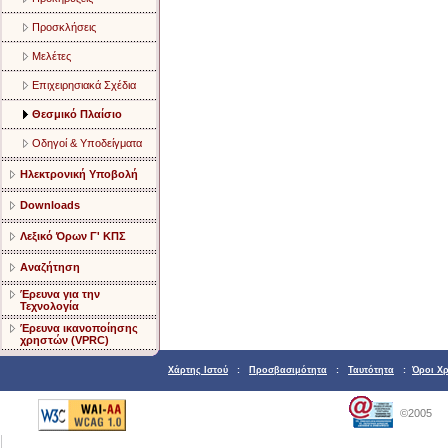
Προσκλήσεις
Μελέτες
Επιχειρησιακά Σχέδια
Θεσμικό Πλαίσιο
Οδηγοί & Υποδείγματα
Ηλεκτρονική Υποβολή
Downloads
Λεξικό Όρων Γ' ΚΠΣ
Αναζήτηση
Έρευνα για την
Τεχνολογία
Έρευνα ικανοποίησης
χρηστών (VPRC)
Χάρτης Ιστού
:
Προσβασιμότητα
:
Ταυτότητα
:
Όροι Χ
©2005