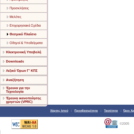
Προσκλήσεις
Μελέτες
Επιχειρησιακά Σχέδια
Θεσμικό Πλαίσιο
Οδηγοί & Υποδείγματα
Ηλεκτρονική Υποβολή
Downloads
Λεξικό Όρων Γ' ΚΠΣ
Αναζήτηση
Έρευνα για την
Τεχνολογία
Έρευνα ικανοποίησης
χρηστών (VPRC)
Χάρτης Ιστού
:
Προσβασιμότητα
:
Ταυτότητα
:
Όροι Χ
©2005