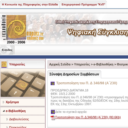
Η Κοινωνία της Πληροφορίας στην Ελλάδα
Επιχειρησιακό Πρόγραμμα "ΚτΠ"
Είσοδος
Υπηρεσίες
Αρχική Σελίδα
>
Υπηρεσίες
>
e-Βιβλιοθήκη
>
Θεσμικ
Σύναψη Δημοσίων Συμβάσεων
Τροποποίηση του Π. Δ 346/98 (Α΄230)
ΠΡΟΕΔΡΙΚΟ ΔΙΑΤΑΓΜΑ.18
ΦΕΚ: 15/3.2.2000
Τροποποίηση του Π. Δ 346/98 (Α΄230) «προσαρμογή της
προς τις διατάξεις της Οδηγίας 92/50/ΕΟΚ της 18ης Ιου
Χρήσιμα
ΕΚ της 13ης Οκτωβρίου 1997.
e-Βιβλιοθήκη
Δείτε τα σχετικά αρχεία:
Τροποποίηση του Π. Δ 346/98 (Α΄230) (80.6Kb)
Διαβουλεύσεις
Προκηρύξεις