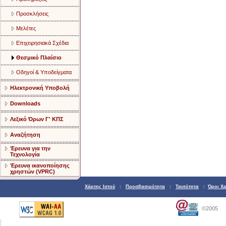
Προσκλήσεις
Μελέτες
Επιχειρησιακά Σχέδια
Θεσμικό Πλαίσιο
Οδηγοί & Υποδείγματα
Ηλεκτρονική Υποβολή
Downloads
Λεξικό Όρων Γ' ΚΠΣ
Αναζήτηση
Έρευνα για την
Τεχνολογία
Έρευνα ικανοποίησης
χρηστών (VPRC)
Χάρτης Ιστού
:
Προσβασιμότητα
:
Ταυτότητα
:
Όροι Χ
©2005