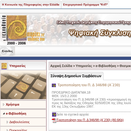
Η Κοινωνία της Πληροφορίας στην Ελλάδα
Επιχειρησιακό Πρόγραμμα "ΚτΠ"
Είσοδος
Υπηρεσίες
Αρχική Σελίδα
>
Υπηρεσίες
>
e-Βιβλιοθήκη
>
Θεσμικ
Σύναψη Δημοσίων Συμβάσεων
Τροποποίηση του Π. Δ 346/98 (Α΄230)
ΠΡΟΕΔΡΙΚΟ ΔΙΑΤΑΓΜΑ.18
ΦΕΚ: 15/3.2.2000
Τροποποίηση του Π. Δ 346/98 (Α΄230) «προσαρμογή της
προς τις διατάξεις της Οδηγίας 92/50/ΕΟΚ της 18ης Ιου
Χρήσιμα
ΕΚ της 13ης Οκτωβρίου 1997.
e-Βιβλιοθήκη
Δείτε τα σχετικά αρχεία:
Τροποποίηση του Π. Δ 346/98 (Α΄230) (80.6Kb)
Διαβουλεύσεις
Προκηρύξεις