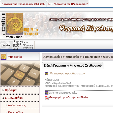
Κοινωνία της Πληροφορίας 2000-2006
Ε.Π. "Κοινωνία της Πληροφορίας"
Ψηφιακή
Ε.Π.
Ελλάδα
Είσοδος
"Ψηφιακή
2007-
Σύγκλιση"
2013
Υπηρεσίες
Αρχική Σελίδα
>
Υπηρεσίες
>
e-Βιβλιοθήκη
>
Θεσμικ
Ειδική Γραμματεία Ψηφιακού Σχεδιασμού
Μεταφορά αρμοδιοτήτων
Νόμος 3065
ΦΕΚ: 251/18.10.2002
Μεταφορά αρμοδιοτήτων του Υπουργικού Συμβουλίου σε
Χρήσιμα
Δείτε τα σχετικά αρχεία:
Μεταφορά αρμοδιοτήτων (59Kb)
e-Βιβλιοθήκη
Διαβουλεύσεις
Προκηρύξεις