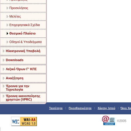
Προσκλήσεις
Μελέτες
Επιχειρησιακά Σχέδια
Θεσμικό Πλαίσιο
Οδηγοί & Υποδείγματα
Ηλεκτρονική Υποβολή
Downloads
Λεξικό Όρων Γ' ΚΠΣ
Αναζήτηση
Έρευνα για την
Τεχνολογία
Έρευνα ικανοποίησης
χρηστών (VPRC)
Ταυτότητα
:
Προσβασιμότητα
:
Χάρτης Ιστού
:
Όροι Χ
©2005