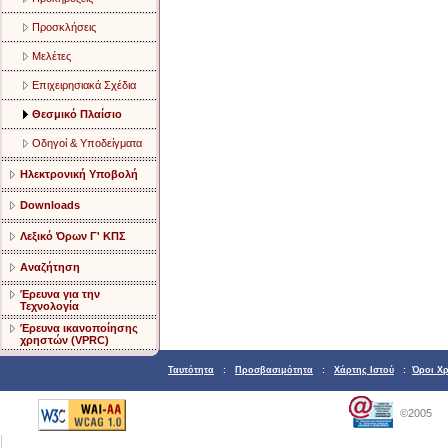
Προσκλήσεις
Μελέτες
Επιχειρησιακά Σχέδια
Θεσμικό Πλαίσιο
Οδηγοί & Υποδείγματα
Ηλεκτρονική Υποβολή
Downloads
Λεξικό Όρων Γ' ΚΠΣ
Αναζήτηση
Έρευνα για την
Τεχνολογία
Έρευνα ικανοποίησης
χρηστών (VPRC)
Ταυτότητα
:
Προσβασιμότητα
:
Χάρτης Ιστού
:
Όροι Χ
©2005