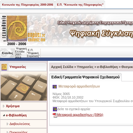
Κοινωνία της Πληροφορίας 2000-2006
Ε.Π. "Κοινωνία της Πληροφορίας"
Ψηφιακή
Ε.Π.
Ελλάδα
Είσοδος
"Ψηφιακή
2007-
Σύγκλιση"
2013
Υπηρεσίες
Αρχική Σελίδα
>
Υπηρεσίες
>
e-Βιβλιοθήκη
>
Θεσμικ
Ειδική Γραμματεία Ψηφιακού Σχεδιασμού
Μεταφορά αρμοδιοτήτων
Νόμος 3065
ΦΕΚ: 251/18.10.2002
Μεταφορά αρμοδιοτήτων του Υπουργικού Συμβουλίου σε
Χρήσιμα
Δείτε τα σχετικά αρχεία:
Μεταφορά αρμοδιοτήτων (59Kb)
e-Βιβλιοθήκη
Διαβουλεύσεις
Προκηρύξεις