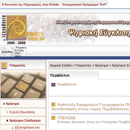
Η Κοινωνία της Πληροφορίας στην Ελλάδα
Επιχειρησιακό Πρόγραμμα "ΚτΠ"
Ψηφιακή
Ελλάδα
Είσοδος
2007-
2013
Υπηρεσίες
Αρχική Σελίδα
>
Υπηρεσίες
>
Χρήσιμα
>
Χρήσιμοι Σ
Περιβάλλον
Περιβάλλον
Χρήσιμα
Ανάπτυξη Εφαρμογών Γεωγραφικών Πλη
Αυτοδιοίκηση στους τομείς Περιβάλλοντο
Συχνές Ερωτήσεις
ΥΠΕΧΩΔΕ
Χρήσιμοι Σύνδεσμοι
Επίσημος δικτυακός τόπος του Υπουργείου Περιβ
Εξυπηρέτηση του