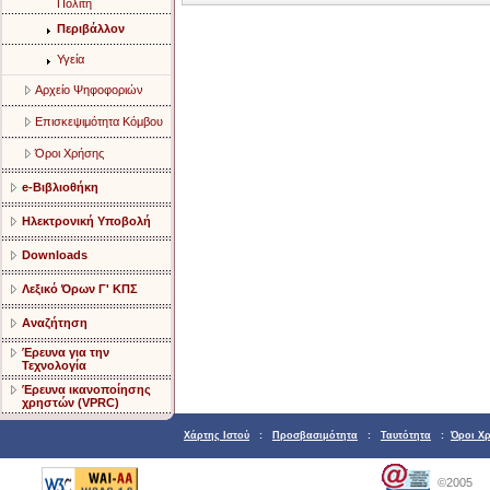
Πολίτη
Περιβάλλον
Υγεία
Αρχείο Ψηφοφοριών
Επισκεψιμότητα Κόμβου
Όροι Χρήσης
e-Βιβλιοθήκη
Ηλεκτρονική Υποβολή
Downloads
Λεξικό Όρων Γ' ΚΠΣ
Αναζήτηση
Έρευνα για την
Τεχνολογία
Έρευνα ικανοποίησης
χρηστών (VPRC)
Χάρτης Ιστού
:
Προσβασιμότητα
:
Ταυτότητα
:
Όροι Χ
©2005