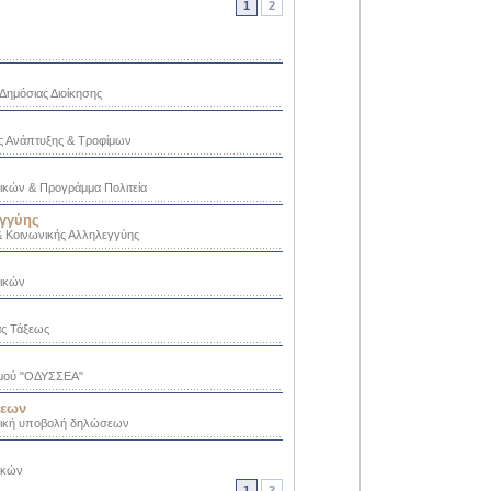
1
2
 Δημόσιας Διοίκησης
ής Ανάπτυξης & Τροφίμων
ικών & Προγράμμα Πολιτεία
εγγύης
& Κοινωνικής Αλληλεγγύης
ρικών
ας Τάξεως
σμού "ΟΔΥΣΣΕΑ"
σεων
ονική υποβολή δηλώσεων
ικών
1
2