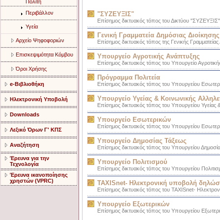
Πολίτη
Περιβάλλον
"ΣΥΖΕΥΞΙΣ"
Επίσημος δικτυακός τόπος του Δικτύου "ΣΥΖΕΥΞΙΣ"
Υγεία
Γενική Γραμματεία Δημόσιας Διοίκησης
Αρχείο Ψηφοφοριών
Επίσημος δικτυακός τόπος της Γενικής Γραμματείας
Επισκεψιμότητα Κόμβου
Υπουργείο Αγροτικής Ανάπτυξης
Επίσημος δικτυακός τόπος του Υπουργείο Αγροτικ
Όροι Χρήσης
Πρόγραμμα Πολιτεία
e-Βιβλιοθήκη
Επίσημος δικτυακός τόπος του Υπουργείου Εσωτερ
Υπουργείο Υγείας & Κοινωνικής Αλληλ
Ηλεκτρονική Υποβολή
Επίσημος δικτυακός τόπος του Υπουργείου Υγείας 
Downloads
Υπουργείο Εσωτερικών
Επίσημος δικτυακός τόπος του Υπουργείου Εσωτε
Λεξικό Όρων Γ' ΚΠΣ
Υπουργείο Δημοσίας Τάξεως
Αναζήτηση
Επίσημος δικτυακός τόπος του Υπουργείου Δημοσί
Έρευνα για την
Υπουργείο Πολιτισμού
Τεχνολογία
Επίσημος δικτυακός τόπος του Υπουργείου Πολιτι
Έρευνα ικανοποίησης
χρηστών (VPRC)
TAXISnet- Ηλεκτρονική υποβολή δηλώ
Επίσημος δικτυακός τόπος του TAXISnet- Ηλεκτρ
Υπουργείο Εξωτερικών
Επίσημος δικτυακός τόπος του Υπουργείου Εξωτερ