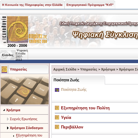
Η Κοινωνία της Πληροφορίας στην Ελλάδα
Επιχειρησιακό Πρόγραμμα "ΚτΠ"
Ψηφιακή
Ελλάδα
Είσοδος
2007-
2013
Υπηρεσίες
Αρχική Σελίδα
>
Υπηρεσίες
>
Χρήσιμα
>
Χρήσιμοι Σ
Ποιότητα Ζωής
Ποιότητα Ζωής
Εξυπηρέτηση του Πολίτη
Χρήσιμα
Υγεία
Συχνές Ερωτήσεις
Περιβάλλον
Χρήσιμοι Σύνδεσμοι
Εξυπηρέτηση του