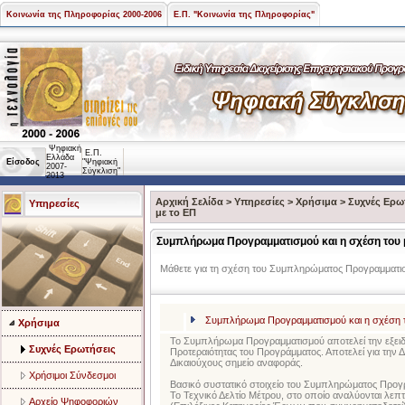
Κοινωνία της Πληροφορίας 2000-2006
Ε.Π. "Κοινωνία της Πληροφορίας"
Ψηφιακή
Ε.Π.
Ελλάδα
Είσοδος
"Ψηφιακή
2007-
Σύγκλιση"
2013
Αρχική Σελίδα
>
Υπηρεσίες
>
Χρήσιμα
>
Συχνές Ερω
Υπηρεσίες
με το ΕΠ
Συμπλήρωμα Προγραμματισμού και η σχέση του 
Μάθετε για τη σχέση του Συμπληρώματος Προγραμματισ
Συμπλήρωμα Προγραμματισμού και η σχέση τ
Χρήσιμα
Το Συμπλήρωμα Προγραμματισμού αποτελεί την εξειδί
Συχνές Ερωτήσεις
Προτεραιότητας του Προγράμματος. Αποτελεί για την Δι
Δικαιούχους σημείο αναφοράς.
Χρήσιμοι Σύνδεσμοι
Βασικό συστατικό στοιχείο του Συμπληρώματος Προγρ
Το Τεχνικό Δελτίο Μέτρου, στο οποίο αναλύονται λεπτ
Αρχείο Ψηφοφοριών