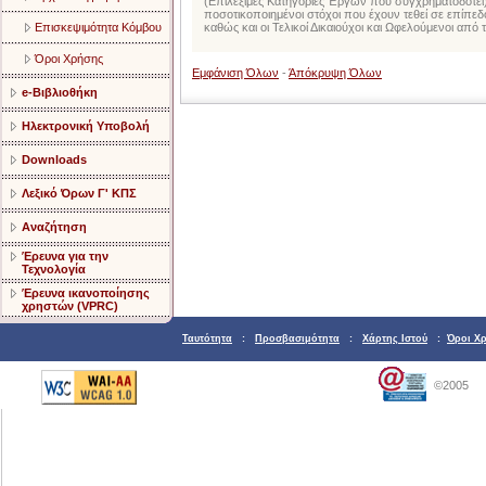
(Επιλέξιμες Κατηγορίες Έργων που συγχρηματοδοτεί),
ποσοτικοποιημένοι στόχοι που έχουν τεθεί σε επίπεδο
Επισκεψιμότητα Κόμβου
καθώς και οι Τελικοί Δικαιούχοι και Ωφελούμενοι από
Όροι Χρήσης
Εμφάνιση Όλων
-
Άπόκρυψη Όλων
e-Βιβλιοθήκη
Ηλεκτρονική Υποβολή
Downloads
Λεξικό Όρων Γ' ΚΠΣ
Αναζήτηση
Έρευνα για την
Τεχνολογία
Έρευνα ικανοποίησης
χρηστών (VPRC)
Ταυτότητα
:
Προσβασιμότητα
:
Χάρτης Ιστού
:
Όροι Χ
©2005