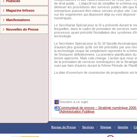
Publicité
de droit public… L’objectif est de simplifier le schéma or
diminuer les procédures des services publics afin que le
Magazine Infosoc
entreprises puissent être mieux servies et plus vite. L’ac
sur les organismes qui disposent déjà ou vont disposer
numériques.
Manifestations
Le Secrétariat Spécial pour la SI a présenté durant le 
lesquelles, dans le cadre de prestation de services numé
Nouvelles de Presse
processus ayant précédé l’installation des systèmes d’in
technologie.
Le Secrétaire Spécial pour la SI, M.Vassilis Assimakopou
d’autant plus grands qu’ils ont été précédés par une rév
la technologie risque de simplement reprendre le schéma 
de l’instaurer définitivement. La première planificati
bonne approche. Mais cela change. L’action que nous av
de la prestation de services numériques» de la Stratégi
suivi par bien d’autres durant la IVème Période de Planif
La date d’ouverture de soumission de propositions est le
Dossiers a ce sujet:
Communiqué de presse – Stratégie numérique 2006-2
l’Administration Publique
Bureau de Presse
:
Services
:
Sitemap
:
Identite
:
Co