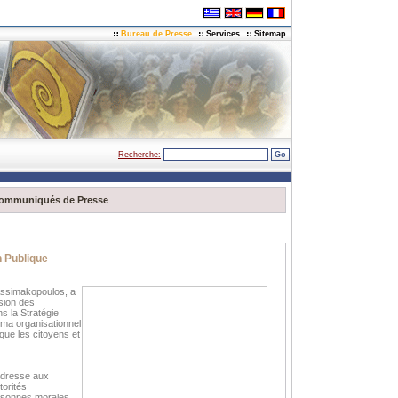
Bureau de Presse
Services
Sitemap
Recherche:
ommuniqués de Presse
n Publique
 Assimakopoulos, a
sion des
ns la Stratégie
éma organisationnel
que les citoyens et
’adresse aux
orités
ersonnes morales