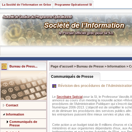
La Société de l’Information en Grèce
Programme Opérationnel SI
Bureau de Press...
Page d’accueil
>
Bureau de Presse
>
Information
>
C
Communiqués de Presse
Révision des procédures de l’Administratio
Le
Secrétaire Spécial
pour la SI, le Professeur Vassilis
annoncé au cours d’un meeting la nouvelle action «Révi
procédures de l’Administration Publique» qui s’inscrit da
Contact
Numérique 2006-2013. L’objectif est de simplifier le sch
et de diminuer les procédures des services publics afin 
Information
les entreprises puissent être mieux servies et plus vite..
Communiqués de
Cette action a un budget total de 8 millions d’euros et s
Presse
ministères et aux organismes dépendants d’eux, aux Aut
Indépendantes et aux hautes Autorités de l’Etat, aux P