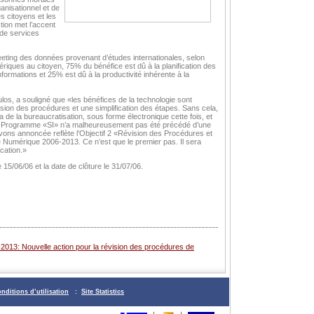
ganisationnel et de
s citoyens et les
tion met l’accent
 de services
meeting des données provenant d’études internationales, selon
riques au citoyen, 75% du bénéfice est dû à la planification des
formations et 25% est dû à la productivité inhérente à la
los, a souligné que «les bénéfices de la technologie sont
ision des procédures et une simplification des étapes. Sans cela,
de la bureaucratisation, sous forme électronique cette fois, et
on du Programme «SI» n’a malheureusement pas été précédé d’une
ons annoncée reflète l’Objectif 2 «Révision des Procédures et
e Numérique 2006-2013. Ce n’est que le premier pas. Il sera
ication.»
 15/06/06 et la date de clôture le 31/07/06.
013: Nouvelle action pour la révision des procédures de
nditions d’utilisation
:
Site Statistics