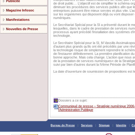
Publicité
de droit public… L’objectif est de simplifier le schéma or
diminuer les procédures des services publics afin que le
Magazine Infosoc
entreprises puissent être mieux servies et plus vite. L’ac
sur les organismes qui disposent déjà ou vont disposer
numériques.
Manifestations
Le Secrétariat Spécial pour la SI a présenté durant le 
lesquelles, dans le cadre de prestation de services numé
Nouvelles de Presse
processus ayant précédé l’installation des systèmes d’in
technologie.
Le Secrétaire Spécial pour la SI, M.Vassilis Assimakopou
d’autant plus grands qu’ils ont été précédés par une rév
la technologie risque de simplement reprendre le schéma 
de l’instaurer définitivement. La première planificati
bonne approche. Mais cela change. L’action que nous av
de la prestation de services numériques» de la Stratégi
suivi par bien d’autres durant la IVème Période de Planif
La date d’ouverture de soumission de propositions est le
Dossiers a ce sujet:
Communiqué de presse – Stratégie numérique 2006-2
l’Administration Publique
Bureau de Presse
:
Services
:
Sitemap
:
Identite
:
Co