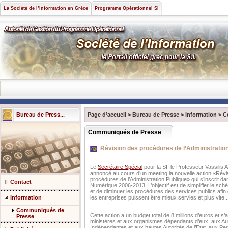
La Société de l’Information en Grèce
Programme Opérationnel SI
Bureau de Press...
Page d’accueil
>
Bureau de Presse
>
Information
>
C
Communiqués de Presse
Révision des procédures de l’Administratio
Le
Secrétaire Spécial
pour la SI, le Professeur Vassilis
annoncé au cours d’un meeting la nouvelle action «Révi
procédures de l’Administration Publique» qui s’inscrit da
Contact
Numérique 2006-2013. L’objectif est de simplifier le sch
et de diminuer les procédures des services publics afin 
Information
les entreprises puissent être mieux servies et plus vite..
Communiqués de
Cette action a un budget total de 8 millions d’euros et s
Presse
ministères et aux organismes dépendants d’eux, aux Aut
Indépendantes et aux hautes Autorités de l’Etat, aux P