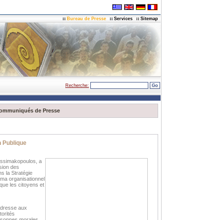
Bureau de Presse
Services
Sitemap
Recherche:
ommuniqués de Presse
n Publique
 Assimakopoulos, a
sion des
ns la Stratégie
éma organisationnel
que les citoyens et
’adresse aux
orités
ersonnes morales