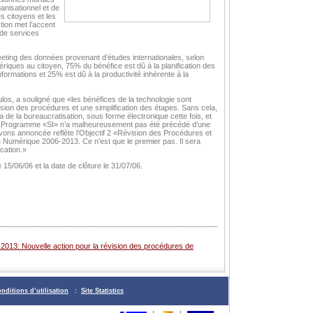
ganisationnel et de
s citoyens et les
tion met l’accent
 de services
meeting des données provenant d’études internationales, selon
riques au citoyen, 75% du bénéfice est dû à la planification des
formations et 25% est dû à la productivité inhérente à la
los, a souligné que «les bénéfices de la technologie sont
ision des procédures et une simplification des étapes. Sans cela,
de la bureaucratisation, sous forme électronique cette fois, et
on du Programme «SI» n’a malheureusement pas été précédé d’une
ons annoncée reflète l’Objectif 2 «Révision des Procédures et
e Numérique 2006-2013. Ce n’est que le premier pas. Il sera
ication.»
 15/06/06 et la date de clôture le 31/07/06.
013: Nouvelle action pour la révision des procédures de
nditions d’utilisation
:
Site Statistics