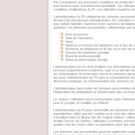
Par consequent, les presentes conditions de protection
tout moment sans avertissement prealable. Les utilisateur
conditions d’utilisations du PI, son utilisation reguliere r
L’administrateur du PI collationne les donnees personnell
derniers les fournissent volontairement. On considere 
pour definir l’identite, l’adresse et les numeros de tele
question. Les donnees personnelles collationnees par le
Nom et prenom
Date de naissance
Sexe
Adresse et numero de telephone sur le lieu de 
Numeros de telephone et de fax sur le lieu de tr
Numero de telephone portable
Branche professionnelle
Adresse electronique (email).
L’administrateur est en droit d’utiliser ces information
services d’abonnement a l’abonne, sauf si ce dernier ne 
ou communiquer de toute autre facon les donnees personne
lien avec l’administration du PI sans le consentement du vi
directives juridiques, la communication des donnees ne
L’administrateur peut traiter les donnees personnelles des 
l’elaboration de statistiques et l’amelioration des service
Le visiteur / utilisateur peut communiquer avec l’administ
pour le corriger, le modifier ou l’effacer.
L’administrateur du PI peut rassembler les donnees non p
equivalentes, telles que les cookies ou le suivi des adre
s’installent dans le disque dur de chaque visiteur / util
faciliter l’acces du visiteur / utilisateur a certains servi
quelles sont les zones utiles ou populaires pour des rai
Les donnees non personnelles peuvent egalement comprendr