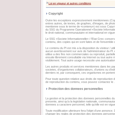
Loi en vigueur et autres conditions
Copyright
Outre les exceptions expressivement mentionnees (Copy
entres autres, de textes, de graphes, d’images, de pho
mentionne sous le terme de «contenu») est sous Copy
du SSG du Programme Operationnel «Societe Informationne
le droit national, communautaire et international en vigue
Le SSG «Societe Informationnelle» / l’Etat Grec conserve t
contenu, des copies qui en sont faites et de l’ensemble 
Le contenu du PI est mis a la disposition du visiteur / u
aucun avertissement sur avis de l’administrateur du PI. A
utilise a des fins non commerciales ou reproduit, partiel
ensuite librement consultable via Internet ou tout autre
visiblement. Tout autre usage necessite une autorisation
Les autres produits et services mentionnes dans les pa
societes, d’organismes collaborateurs, d’unions ou d’editi
derniers et, par consequent, ces organismes en portent 
Pour toute question relative aux droits de reproduction
de reproduction du contenu, vous pouvez contactez le .
Protection des donnees personnelles
La gestion et la protection des donnees personnelles du v
presente, ainsi qu’a la legislation nationale, communautair
donnees a caractere personnel, telle qu’elle est en vigue
Toute modification ulterieure fera l’objet d’une annonce. 
changer les regles de protection des donnees personnell