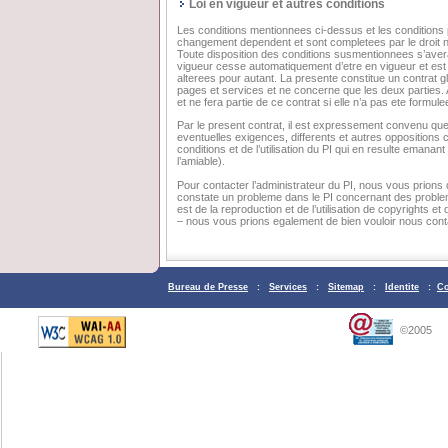
Loi en vigueur et autres conditions
Les conditions mentionnees ci-dessus et les conditions pr
changement dependent et sont completees par le droit nat
Toute disposition des conditions susmentionnees s’averan
vigueur cesse automatiquement d’etre en vigueur et est
alterees pour autant. La presente constitue un contrat glob
pages et services et ne concerne que les deux parties.
et ne fera partie de ce contrat si elle n’a pas ete formulee
Par le present contrat, il est expressement convenu que 
eventuelles exigences, differents et autres oppositions 
conditions et de l’utilisation du PI qui en resulte emanant
l’amiable).
Pour contacter l’administrateur du PI, nous vous prions 
constate un probleme dans le PI concernant des probleme
est de la reproduction et de l’utilisation de copyrights 
– nous vous prions egalement de bien vouloir nous conta
Bureau de Presse
:
Services
:
Sitemap
:
Identite
:
Co
©2005