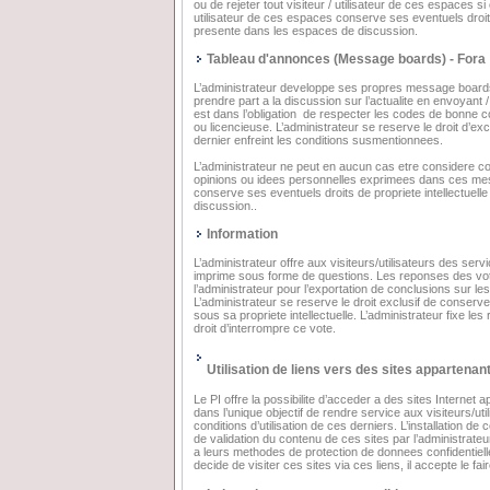
ou de rejeter tout visiteur / utilisateur de ces espaces s
utilisateur de ces espaces conserve ses eventuels droits 
presente dans les espaces de discussion.
Tableau d'annonces (Message boards) - Fora
L’administrateur developpe ses propres message boards/ f
prendre part a la discussion sur l’actualite en envoyant /
est dans l’obligation de respecter les codes de bonne co
ou licencieuse. L’administrateur se reserve le droit d’exc
dernier enfreint les conditions susmentionnees.
L’administrateur ne peut en aucun cas etre considere c
opinions ou idees personnelles exprimees dans ces mess
conserve ses eventuels droits de propriete intellectuell
discussion..
Information
L’administrateur offre aux visiteurs/utilisateurs des servi
imprime sous forme de questions. Les reponses des vot
l’administrateur pour l’exportation de conclusions sur l
L’administrateur se reserve le droit exclusif de conserve
sous sa propriete intellectuelle. L’administrateur fixe les
droit d’interrompre ce vote.
Utilisation de liens vers des sites appartenant 
Le PI offre la possibilite d’acceder a des sites Internet a
dans l’unique objectif de rendre service aux visiteurs/ut
conditions d’utilisation de ces derniers. L’installation 
de validation du contenu de ces sites par l’administrate
a leurs methodes de protection de donnees confidentielles 
decide de visiter ces sites via ces liens, il accepte le fa