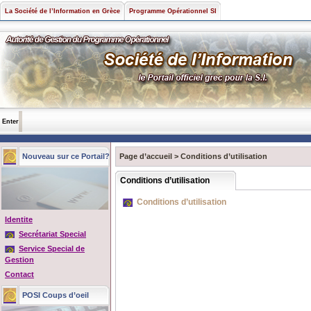
La Société de l’Information en Grèce
Programme Opérationnel SI
Enter
Nouveau sur ce Portail?
Page d’accueil
>
Conditions d’utilisation
Conditions d’utilisation
Conditions d’utilisation
Identite
Secrétariat Special
Service Special de
Gestion
Contact
POSI Coups d’oeil