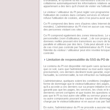
d’ordinateur, le systeme ou les fournisseurs d’acces a In
collationne automatiquement les informations relatives aux 
appartenant a des tiers qu’il choisit de visiter via l’utilisat
Le visiteur / utilisateur du PI peut regler son programme 
l’utilisation de cookies dans certains services et refuser 
refuse l’utilisation de cookies, alors il ne pourra avoir 
Ce PI comprend des liens vers d’autres sites Internet
morales). L’administrateur du PI n’est en aucun cas re
des personnes visitant ces sites.
Ce PI comprend egalement des zones interactives. Le visit
personnelles (nom d’utilisateur, email…) de son propre 
donnees reelles pouvant etre transmises au cours de 
parallele et utilisees par des tiers. Cela peut aboutir a
de cas n’est pas controle par l’administrateur du PI. Il n
l’identite du visiteur / utilisateur peut etre revelee lors
controler.
Limitation de responsabilite du SSG du PO de 
Le contenu du PI est disponible «tel quel» sans qu’auc
que ce soit, sans que l’administrateur ou tout autre rep
precisement, ces derniers declinent toute garantie, expre
l’actualite, la commercialite, la non infraction ou l’adequa
L’administrateur, quelques soient les conditions (negli
forme de dommage que le visiteur/utilisateur des pages, 
qu’il a accede a ces derniers sur sa propre initiative et
garantit pas que les pages, les services, les choix et l
dernieres seront corrigees et que toutes les questions 
pas que le PI ou tout autre site affilie ou serveur grace a
ou autre composants pouvant leur causer des dommages.
charge par le visiteur/utilisateur et en aucun cas par l’ad
En outre, l’administrateur du PI ne procede a aucune re