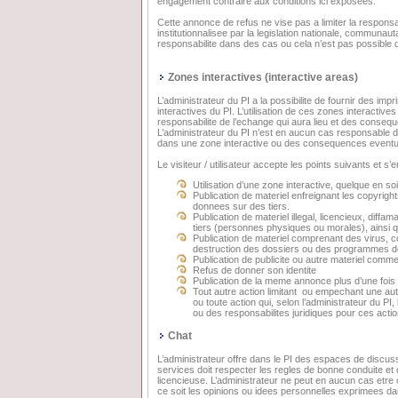
engagement contraire aux conditions ici exposees.
Cette annonce de refus ne vise pas a limiter la respons
institutionnalisee par la legislation nationale, communauta
responsabilite dans des cas ou cela n’est pas possible d
Zones interactives (interactive areas)
L’administrateur du PI a la possibilite de fournir des 
interactives du PI. L’utilisation de ces zones interactives
responsabilite de l’echange qui aura lieu et des conseq
L’administrateur du PI n’est en aucun cas responsable de la
dans une zone interactive ou des consequences eventuelle
Le visiteur / utilisateur accepte les points suivants et 
Utilisation d’une zone interactive, quelque en soit
Publication de materiel enfreignant les copyrights
donnees sur des tiers.
Publication de materiel illegal, licencieux, diff
tiers (personnes physiques ou morales), ainsi qu
Publication de materiel comprenant des virus, 
destruction des dossiers ou des programmes de l
Publication de publicite ou autre materiel comme
Refus de donner son identite
Publication de la meme annonce plus d’une fois
Tout autre action limitant ou empechant une autr
ou toute action qui, selon l’administrateur du P
ou des responsabilites juridiques pour ces actio
Chat
L’administrateur offre dans le PI des espaces de discussio
services doit respecter les regles de bonne conduite et 
licencieuse. L’administrateur ne peut en aucun cas et
ce soit les opinions ou idees personnelles exprimees da