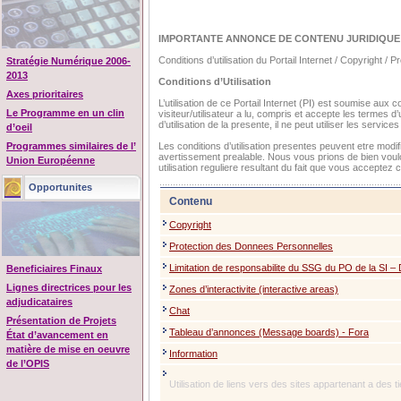
IMPORTANTE ANNONCE DE CONTENU JURIDIQUE
Conditions d’utilisation du Portail Internet / Copyright 
Stratégie Numérique 2006-
2013
Conditions d’Utilisation
Axes prioritaires
L’utilisation de ce Portail Internet (PI) est soumise aux
Le Programme en un clin
visiteur/utilisateur a lu, compris et accepte les termes d’u
d’utilisation de la presente, il ne peut utiliser les servic
d’oeil
Programmes similaires de l’
Les conditions d’utilisation presentes peuvent etre mod
avertissement prealable. Nous vous prions de bien vouloir
Union Européenne
utilisation reguliere resultant du fait que vous acceptez 
Opportunites
Contenu
Copyright
Protection des Donnees Personnelles
Limitation de responsabilite du SSG du PO de la SI – 
Beneficiaires Finaux
Lignes directrices pour les
Zones d’interactivite (interactive areas)
adjudicataires
Chat
Présentation de Projets
Tableau d’annonces (Message boards) - Fora
État d’avancement en
matière de mise en oeuvre
Information
de l’OPIS
Utilisation de liens vers des sites appartenant a des ti