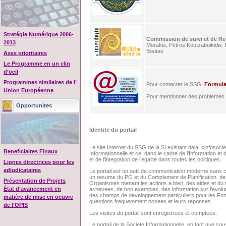
Stratégie Numérique 2006-
Commission de suivi et de R
2013
Morakis, Petros Koutzaboikidis
Boutas
Axes prioritaires
Le Programme en un clin
d’oeil
Programmes similaires de l’
Pour contacter le SSG:
Formula
Union Européenne
Pour mentionner des problemes t
Opportunites
Identite du portail
Le site Internet du SSG de la SI existant deja, «infosocie
Beneficiaires Finaux
Informationnelle et ce, dans le cadre de l’Information et 
et de l’integration de l’egalite dans toutes les politiques.
Lignes directrices pour les
adjudicataires
Le portail est un outil de communication moderne sans c
un resume du PO et du Complement de Planification, de
Présentation de Projets
Organismes menant les actions a bien, des aides et du m
État d’avancement en
achevees, de bon exemples, des information sur l’evolut
des champs de developpement particuliers pour les Fonds
matière de mise en oeuvre
questions frequemment posees et leurs reponses.
de l’OPIS
Les visites du portail sont enregistrees et comptees.
Le portail de la Societe Informationnelle, en tant que sou