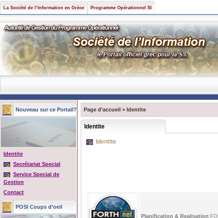
La Société de l’Information en Grèce
Programme Opérationnel SI
Nouveau sur ce Portail?
Page d’accueil
>
Identite
Identite
Identite
Identite
Secrétariat Special
Service Special de
Gestion
Contact
POSI Coups d’oeil
Planification & Realisation
:FO