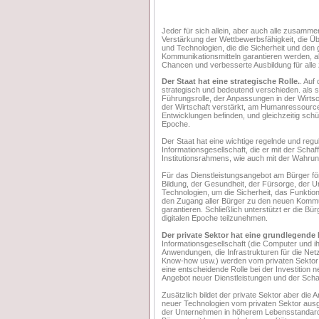
Jeder für sich allein, aber auch alle zusam
Verstärkung der Wettbewerbsfähigkeit, die
und Technologien, die die Sicherheit und den
Kommunikationsmitteln garantieren werden, a
Chancen und verbesserte Ausbildung für alle 
Der Staat hat eine strategische Rolle.
. Auf
strategisch und bedeutend verschieden. als s
Führungsrolle, der Anpassungen in der Wirtsc
der Wirtschaft verstärkt, am Humanressourcen 
Entwicklungen befinden, und gleichzeitig schüt
Epoche.
Der Staat hat eine wichtige regelnde und regu
Informationsgesellschaft, die er mit der Schaf
Institutionsrahmens, wie auch mit der Wahrun
Für das Dienstleistungsangebot am Bürger för
Bildung, der Gesundheit, der Fürsorge, der U
Technologien, um die Sicherheit, das Funktio
den Zugang aller Bürger zu den neuen Kommuni
garantieren. Schließlich unterstützt er die Bü
digitalen Epoche teilzunehmen.
Der private Sektor hat eine grundlegende 
Informationsgesellschaft (die Computer und ih
Anwendungen, die Infrastrukturen für die Net
Know-how usw.) werden vom privaten Sektor pr
eine entscheidende Rolle bei der Investition
Angebot neuer Dienstleistungen und der Schaf
Zusätzlich bildet der private Sektor aber die
neuer Technologien vom privaten Sektor ausge
der Unternehmen in höherem Lebensstandard de