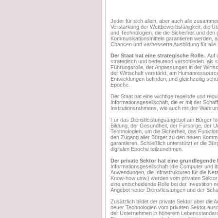
Jeder für sich allein, aber auch alle zusam
Verstärkung der Wettbewerbsfähigkeit, die
und Technologien, die die Sicherheit und den
Kommunikationsmitteln garantieren werden, a
Chancen und verbesserte Ausbildung für alle 
Der Staat hat eine strategische Rolle.
. Auf
strategisch und bedeutend verschieden. als s
Führungsrolle, der Anpassungen in der Wirtsc
der Wirtschaft verstärkt, am Humanressourcen 
Entwicklungen befinden, und gleichzeitig schüt
Epoche.
Der Staat hat eine wichtige regelnde und regu
Informationsgesellschaft, die er mit der Schaf
Institutionsrahmens, wie auch mit der Wahrun
Für das Dienstleistungsangebot am Bürger för
Bildung, der Gesundheit, der Fürsorge, der U
Technologien, um die Sicherheit, das Funktio
den Zugang aller Bürger zu den neuen Kommuni
garantieren. Schließlich unterstützt er die Bü
digitalen Epoche teilzunehmen.
Der private Sektor hat eine grundlegende 
Informationsgesellschaft (die Computer und ih
Anwendungen, die Infrastrukturen für die Net
Know-how usw.) werden vom privaten Sektor pr
eine entscheidende Rolle bei der Investition
Angebot neuer Dienstleistungen und der Schaf
Zusätzlich bildet der private Sektor aber die
neuer Technologien vom privaten Sektor ausge
der Unternehmen in höherem Lebensstandard de