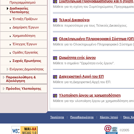
Συμπλήρωμα Προγραμματισμού και η σχέση 
Προγραμματισμού
Μάθετε για τη σχέση του Συμπληρώματος Προγραμματισ
Διαδικασίες
Υλοποίησης
Ένταξη Πράξεων
Τελικοί Δικαιούχοι
Μάθετε περισσότερα για τους Τελικούς Δικαιούχους.
Διαχείριση Έργων
Χρηματοδότηση
Ολοκληρωμένο Πληροφοριακό Σύστημα (ΟΠ
Έλεγχος Έργων
Μάθετε για το Ολοκληρωμένο Πληροφοριακό Σύστημα 
Ομάδες Εργασίας
Ωριμότητα ενός έργου
Συχνές Ερωτήσεις
Μάθετε τι σημαίνει "Ωριμότητα ενός έργου".
Ενέργειες Δημοσιότητας
Διαχειριστική Αρχή του ΕΠ
Παρακολούθηση &
Αξιολόγηση
Μάθετε για τη Διαχειριστική Αρχή του ΕΠ.
Πρόοδος Υλοποίησης
Υλοποίηση έργου με χρηματοδότηση
Μάθετε για την υλοποίηση έργου με χρηματοδότηση από
Ταυτότητα
:
Προσβασιμότητα
:
Χάρτης Ιστού
:
Όροι Χ
©2005