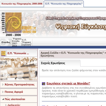
Κοινωνία της Πληροφορίας 2000-2006
Ε.Π. "Κοινωνία της Πληροφορίας"
Ψηφιακή
Ε.Π.
Ελλάδα
Είσοδος
"Ψηφιακή
2007-
Σύγκλιση"
2013
Αρχική Σελίδα
>
Ε.Π. "Κοινωνία της Πληροφορίας"
Ε.Π. "Κοινωνία ...
Ερωτήσεις
Συχνές Ερωτήσεις
Βρείτε την απάντηση που ζητάτε ψάχνοντας στον κατάλο
Ερωτήσεις σχετικές με Μονάδα Γ
Άξονες Προτεραιότητας
Διαβάστε τις απαντήσεις στις πιο συνηθισμένες ερωτήσεις
όργανα, ποιο είναι το χρονικό περιθώριο εμπρόθεσμη
Ποιους Αφορά
παρανόμως καταβληθέντα, τι γίνεται με τις παρατυπίες
παρανόμως καταβληθέν ποσό.
Πώς υλοποιείται
Διαδικασίες