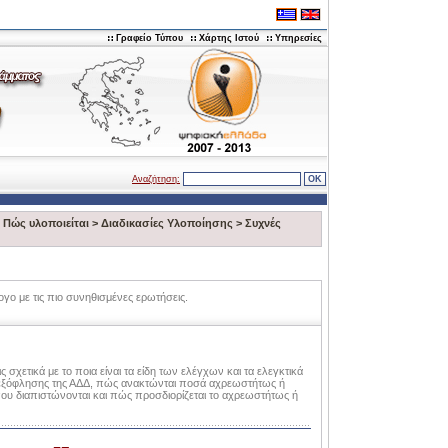
Γραφείο Τύπου
Χάρτης Ιστού
Υπηρεσίες
Αναζήτηση:
>
Πώς υλοποιείται
>
Διαδικασίες Υλοποίησης
>
Συχνές
γο με τις πιο συνηθισμένες ερωτήσεις.
 σχετικά με το ποια είναι τα είδη των ελέγχων και τα ελεγκτικά
ς εξόφλησης της ΑΔΔ, πώς ανακτώνται ποσά αχρεωστήτως ή
 που διαπιστώνονται και πώς προσδιορίζεται το αχρεωστήτως ή