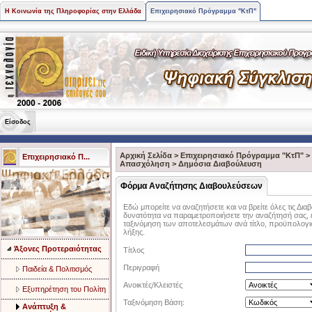
Η Κοινωνία της Πληροφορίας στην Ελλάδα
Επιχειρησιακό Πρόγραμμα "ΚτΠ"
Είσοδος
Αρχική Σελίδα
>
Επιχειρησιακό Πρόγραμμα "ΚτΠ"
>
Επιχειρησιακό Π...
Aπασχόληση
>
Δημόσια Διαβούλευση
Φόρμα Αναζήτησης Διαβουλεύσεων
Εδώ μπορείτε να αναζητήσετε και να βρείτε όλες τις Διαβ
δυνατότητα να παραμετροποιήσετε την αναζήτησή σας, επ
ταξινόμηση των αποτελεσμάτων ανά τίτλο, προϋπολογισ
λήξης.
Άξονες Προτεραιότητας
Τίτλος
Περιγραφή
Παιδεία & Πολιτισμός
Ανοικτές/Κλειστές
Eξυπηρέτηση του Πολίτη
Ταξινόμηση Βάση:
Aνάπτυξη &