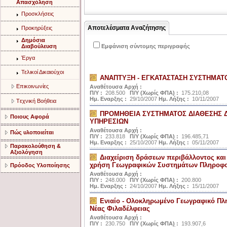
Aπασχόληση
Προσκλήσεις
Αποτελέσματα Αναζήτησης
Προκηρύξεις
Δημόσια
Διαβούλευση
Εμφάνιση σύντομης περιγραφής
Έργα
Τελικοί Δικαιούχοι
ΑΝΑΠΤΥΞΗ - ΕΓΚΑΤΑΣΤΑΣΗ ΣΥΣΤΗΜΑΤ
Eπικοινωνίες
Αναθέτουσα Αρχή :
Π/Υ :
208.500
Π/Υ (Χωρίς ΦΠΑ) :
175.210,08
Ημ. Εναρξης :
29/10/2007
Ημ. Λήξης :
10/11/2007
Tεχνική Bοήθεια
ΠΡΟΜΗΘΕΙΑ ΣΥΣΤΗΜΑΤΟΣ ΔΙΑΘΕΣΗΣ 
Ποιους Αφορά
ΥΠΗΡΕΣΙΩΝ
Αναθέτουσα Αρχή :
Πώς υλοποιείται
Π/Υ :
233.818
Π/Υ (Χωρίς ΦΠΑ) :
196.485,71
Ημ. Εναρξης :
25/10/2007
Ημ. Λήξης :
05/11/2007
Παρακολούθηση &
Αξιολόγηση
Διαχείριση δράσεων περιβάλλοντος κα
χρήση Γεωγραφικών Συστημάτων Πληροφ
Πρόοδος Υλοποίησης
Αναθέτουσα Αρχή :
Π/Υ :
248.000
Π/Υ (Χωρίς ΦΠΑ) :
200.800
Ημ. Εναρξης :
24/10/2007
Ημ. Λήξης :
15/11/2007
Ενιαίο - Ολοκληρωμένο Γεωγραφικό Πληρ
Νέας Φιλαδέλφειας
Αναθέτουσα Αρχή :
Π/Υ :
230.750
Π/Υ (Χωρίς ΦΠΑ) :
193.907,6