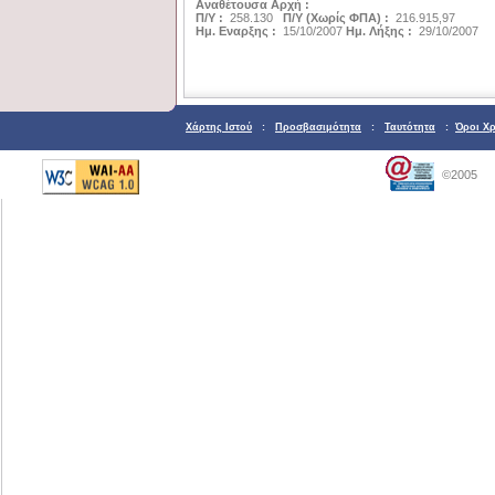
Αναθέτουσα Αρχή :
Π/Υ :
258.130
Π/Υ (Χωρίς ΦΠΑ) :
216.915,97
Ημ. Εναρξης :
15/10/2007
Ημ. Λήξης :
29/10/2007
Χάρτης Ιστού
:
Προσβασιμότητα
:
Ταυτότητα
:
Όροι Χ
©2005