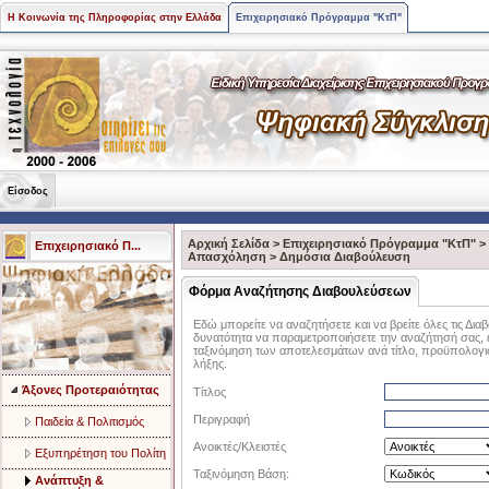
Η Κοινωνία της Πληροφορίας στην Ελλάδα
Επιχειρησιακό Πρόγραμμα "ΚτΠ"
Είσοδος
Αρχική Σελίδα
>
Επιχειρησιακό Πρόγραμμα "ΚτΠ"
>
Επιχειρησιακό Π...
Aπασχόληση
>
Δημόσια Διαβούλευση
Φόρμα Αναζήτησης Διαβουλεύσεων
Εδώ μπορείτε να αναζητήσετε και να βρείτε όλες τις Διαβ
δυνατότητα να παραμετροποιήσετε την αναζήτησή σας, επ
ταξινόμηση των αποτελεσμάτων ανά τίτλο, προϋπολογισ
λήξης.
Άξονες Προτεραιότητας
Τίτλος
Περιγραφή
Παιδεία & Πολιτισμός
Ανοικτές/Κλειστές
Eξυπηρέτηση του Πολίτη
Ταξινόμηση Βάση:
Aνάπτυξη &