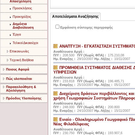
Aπασχόληση
Προσκλήσεις
Αποτελέσματα Αναζήτησης
Προκηρύξεις
Δημόσια
Διαβούλευση
Εμφάνιση σύντομης περιγραφής
Έργα
Τελικοί Δικαιούχοι
ΑΝΑΠΤΥΞΗ - ΕΓΚΑΤΑΣΤΑΣΗ ΣΥΣΤΗΜΑΤ
Eπικοινωνίες
Αναθέτουσα Αρχή :
Π/Υ :
208.500
Π/Υ (Χωρίς ΦΠΑ) :
175.210,08
Ημ. Εναρξης :
29/10/2007
Ημ. Λήξης :
10/11/2007
Tεχνική Bοήθεια
ΠΡΟΜΗΘΕΙΑ ΣΥΣΤΗΜΑΤΟΣ ΔΙΑΘΕΣΗΣ 
Ποιους Αφορά
ΥΠΗΡΕΣΙΩΝ
Αναθέτουσα Αρχή :
Πώς υλοποιείται
Π/Υ :
233.818
Π/Υ (Χωρίς ΦΠΑ) :
196.485,71
Ημ. Εναρξης :
25/10/2007
Ημ. Λήξης :
05/11/2007
Παρακολούθηση &
Αξιολόγηση
Διαχείριση δράσεων περιβάλλοντος κα
χρήση Γεωγραφικών Συστημάτων Πληροφ
Πρόοδος Υλοποίησης
Αναθέτουσα Αρχή :
Π/Υ :
248.000
Π/Υ (Χωρίς ΦΠΑ) :
200.800
Ημ. Εναρξης :
24/10/2007
Ημ. Λήξης :
15/11/2007
Ενιαίο - Ολοκληρωμένο Γεωγραφικό Πληρ
Νέας Φιλαδέλφειας
Αναθέτουσα Αρχή :
Π/Υ :
230.750
Π/Υ (Χωρίς ΦΠΑ) :
193.907,6