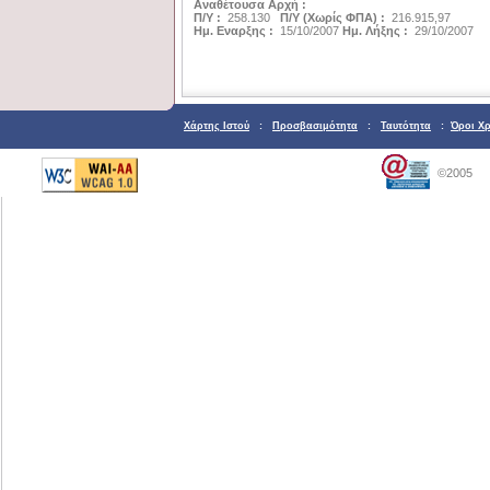
Αναθέτουσα Αρχή :
Π/Υ :
258.130
Π/Υ (Χωρίς ΦΠΑ) :
216.915,97
Ημ. Εναρξης :
15/10/2007
Ημ. Λήξης :
29/10/2007
Χάρτης Ιστού
:
Προσβασιμότητα
:
Ταυτότητα
:
Όροι Χ
©2005